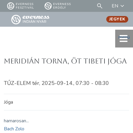
EVERNESS
EVERNESS
EN
FESZTIVÁL
ERDÉLY
JEGYEK
menü
Meridián torna, öt tibeti jóga
TŰZ-ELEM tér, 2025-09-14., 07:30 - 08:30
Jóga
hamarosan...
Bach Zolo