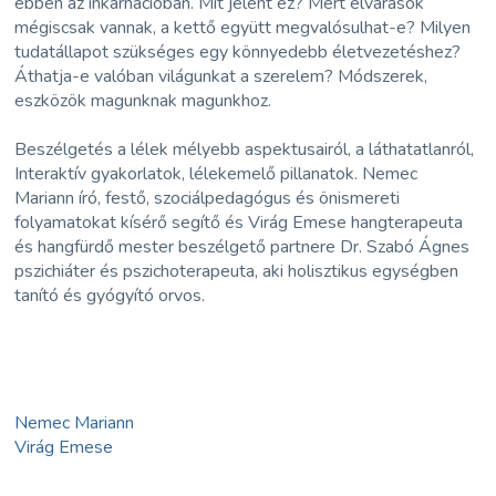
ebben az inkarnációban. Mit jelent ez? Mert elvárások
mégiscsak vannak, a kettő együtt megvalósulhat-e? Milyen
tudatállapot szükséges egy könnyedebb életvezetéshez?
Áthatja-e valóban világunkat a szerelem? Módszerek,
eszközök magunknak magunkhoz.
Beszélgetés a lélek mélyebb aspektusairól, a láthatatlanról,
Interaktív gyakorlatok, lélekemelő pillanatok. Nemec
Mariann író, festő, szociálpedagógus és önismereti
folyamatokat kísérő segítő és Virág Emese hangterapeuta
és hangfürdő mester beszélgető partnere Dr. Szabó Ágnes
pszichiáter és pszichoterapeuta, aki holisztikus egységben
tanító és gyógyító orvos.
Nemec Mariann
Virág Emese