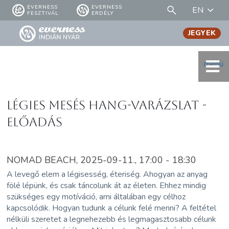
EVERNESS
EVERNESS
EN
FESZTIVÁL
ERDÉLY
JEGYEK
menü
Légies Mesés hang-varázslat -
ELŐADÁS
NOMAD BEACH, 2025-09-11., 17:00 - 18:30
A levegő elem a légisesség, éteriség. Ahogyan az anyag
fölé lépünk, és csak táncolunk át az életen. Ehhez mindig
szükséges egy motíváció, ami általában egy célhoz
kapcsolódik. Hogyan tudunk a célunk felé menni? A feltétel
nélküli szeretet a legnehezebb és legmagasztosabb célunk