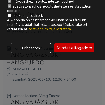
Nemec Mariann, Virág Emese
működéshez nélkülözhetetlen cookie-k
adatbiztonsághoz nélkülözhetetlen és statisztikai
Hang Varázslók -
cookie-k
HANGFÜRDŐ
marketing cookie-k
A weboldalon használt cookie-kban nem tárolunk
NOMAD BEACH
személyes adatokat, részletesebb tájékoztatásért
hangterápia, zene
kattintson az
adatvédelmi tájékoztatóra
.
péntek, 2025-09-12., 12:30 - 14:00
Mindet elfogadom
Elfogadom
Nemec Mariann, Virág Emese
Hang Varázslók -
HANGFÜRDŐ
NOMAD BEACH
meditáció
szombat, 2025-09-13., 12:30 - 14:00
Nemec Mariann, Virág Emese
Hang Varázslók -