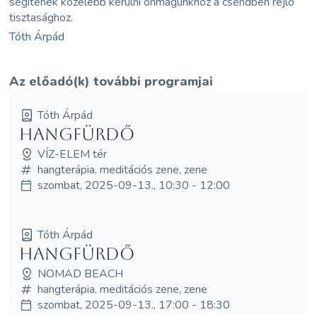
segítenek közelebb kerülni önmagunkhoz a csendben rejlő
tisztasághoz.
Tóth Árpád
Az előadó(k) további programjai
Tóth Árpád
Hangfürdő
VÍZ-ELEM tér
hangterápia, meditációs zene, zene
szombat, 2025-09-13., 10:30 - 12:00
Tóth Árpád
Hangfürdő
NOMAD BEACH
hangterápia, meditációs zene, zene
szombat, 2025-09-13., 17:00 - 18:30