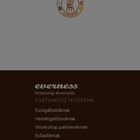
közösségi elvonulás
CSATLAKOZZ HOZZÁNK
Szolgáltatóknak
Vendéglátósoknak
Workshop partnereknek
Előadóknak