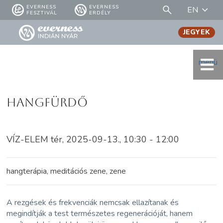
EVERNESS
EVERNESS
EN
FESZTIVÁL
ERDÉLY
JEGYEK
menü
Hangfürdő
VÍZ-ELEM tér, 2025-09-13., 10:30 - 12:00
hangterápia, meditációs zene, zene
A rezgések és frekvenciák nemcsak ellazítanak és
megindítják a test természetes regenerációját, hanem