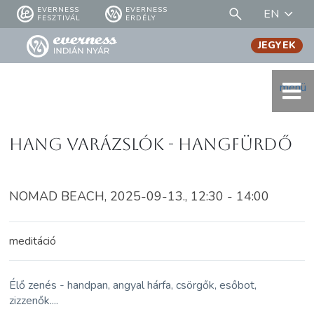
EVERNESS
EVERNESS
EN
FESZTIVÁL
ERDÉLY
JEGYEK
menü
Hang Varázslók - HANGFÜRDŐ
NOMAD BEACH, 2025-09-13., 12:30 - 14:00
meditáció
Élő zenés - handpan, angyal hárfa, csörgők, esőbot,
zizzenők....