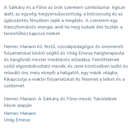
A Sárkány és a Főnix az örök szerelem szimbólumai égisze
alatt, az egység, kiegyensúlyozottság, a bölcsesség és az
újjászületés fényében zajlik a megélés. A szerelem egy
transzformációs energia, amit ha meg tudunk élni tisztán, a
teremtőhöz kapcsol minket.
Nemec Mariann író, festő, szociálpedagógus és önismereti
folyamatokat kísérő segítő és Virág Emese hangterapeuta
és hangfürdő mester meditációs előadása. Felnőtteknek
szóló elgondolkodtató mesék, és zene köntösében lazító és
relaxáló óra, mely elrepíti a hallgatót, egy másik világba.
Kikapcsolja a reaktív folyamatokat és felemeli a lelket és a
szellemet.
Nemec Mariann: A Sárkány és Főnix meséi: Tükörlelkek
írások alapján.
Nemec Mariann
Virág Emese