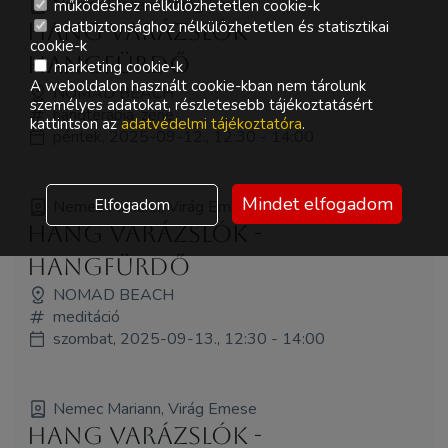
Nemec Mariann, Virág Emese
működéshez nélkülözhetetlen cookie-k
adatbiztonsághoz nélkülözhetetlen és statisztikai
Hang Varázslók -
cookie-k
HANGFÜRDŐ
marketing cookie-k
A weboldalon használt cookie-kban nem tárolunk
NOMAD BEACH
személyes adatokat, részletesebb tájékoztatásért
hangterápia, zene
kattintson az
adatvédelmi tájékoztatóra
.
péntek, 2025-09-12., 12:30 - 14:00
Mindet elfogadom
Elfogadom
Nemec Mariann, Virág Emese
Hang Varázslók -
HANGFÜRDŐ
NOMAD BEACH
meditáció
szombat, 2025-09-13., 12:30 - 14:00
Nemec Mariann, Virág Emese
Hang Varázslók -