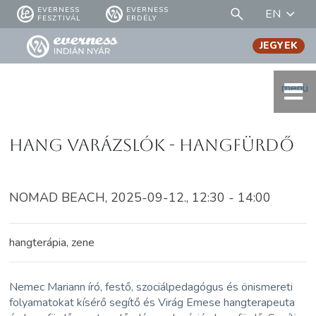
EVERNESS
EVERNESS
EN
FESZTIVÁL
ERDÉLY
JEGYEK
menü
Hang Varázslók - HANGFÜRDŐ
NOMAD BEACH, 2025-09-12., 12:30 - 14:00
hangterápia, zene
Nemec Mariann író, festő, szociálpedagógus és önismereti
folyamatokat kísérő segítő és Virág Emese hangterapeuta