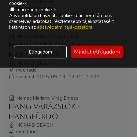
NOMAD BEACH
cookie-k
hangterápia, zene
marketing cookie-k
péntek, 2025-09-12., 12:30 - 14:00
A weboldalon használt cookie-kban nem tárolunk
személyes adatokat, részletesebb tájékoztatásért
kattintson az
adatvédelmi tájékoztatóra
.
Nemec Mariann, Virág Emese
Hang Varázslók -
Mindet elfogadom
Elfogadom
HANGFÜRDŐ
NOMAD BEACH
meditáció
szombat, 2025-09-13., 12:30 - 14:00
Nemec Mariann, Virág Emese
Hang Varázslók -
HANGFÜRDŐ
NOMAD BEACH
meditáció