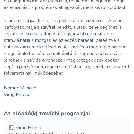
és hangfürdő mester előadása, relaxációs hangfürdő. Segíti
az ellazulást, a problémák elhagyását, mély kikapcsolódást.
handpan, angyal hárfa, csörgők, esőbot, zizzenők.... A zene
befolyásolhatja a szívfrekvenciát, a lassú zene segítheti a
szívritmus normalizálódását, a gyorsabb ritmusú zene
stimulálhatja a mozgás és az edzés hatását, beleértve a
pulzusszám emelkedését is. A zene és a megfelelő hangon
megszólaló beszéd, versek építő és regeneráló hatásúak
lehetnek a szív és érrendszeri megbetegedések esetén,
segít a pihenésben, regenerálódásban segítenek a szervezet
folyamatainak működésében.
Nemec Mariann
Virág Emese
Az előadó(k) további programjai
Virág Emese