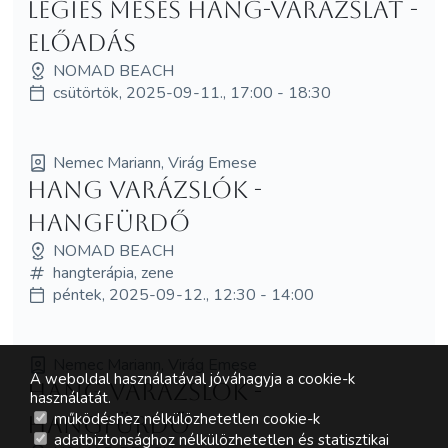
Légies Mesés hang-varázslat -
ELŐADÁS
NOMAD BEACH
csütörtök, 2025-09-11., 17:00 - 18:30
Nemec Mariann, Virág Emese
Hang Varázslók -
HANGFÜRDŐ
NOMAD BEACH
hangterápia, zene
péntek, 2025-09-12., 12:30 - 14:00
Nemec Mariann, Virág Emese
A weboldal használatával jóváhagyja a cookie-k
Hang Varázslók -
használatát.
működéshez nélkülözhetetlen cookie-k
HANGFÜRDŐ
adatbiztonsághoz nélkülözhetetlen és statisztikai