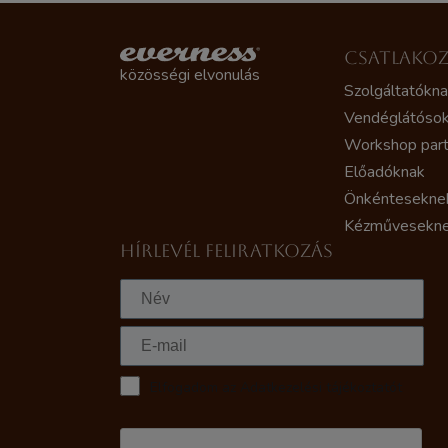
CSATLAKO
közösségi elvonulás
Szolgáltatókn
Vendéglátóso
Workshop par
Előadóknak
Önkéntesekne
Kézművesekn
HÍRLEVÉL FELIRATKOZÁS
Elfogadom az Adatkezelési tájékoztatót