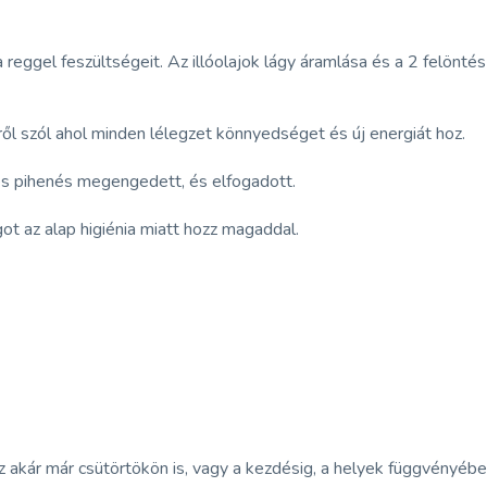
reggel feszültségeit. Az illóolajok lágy áramlása és a 2 felöntés m
ésről szól ahol minden lélegzet könnyedséget és új energiát hoz.
, és pihenés megengedett, és elfogadott.
ot az alap higiénia miatt hozz magaddal.
sz akár már csütörtökön is, vagy a kezdésig, a helyek függvényébe