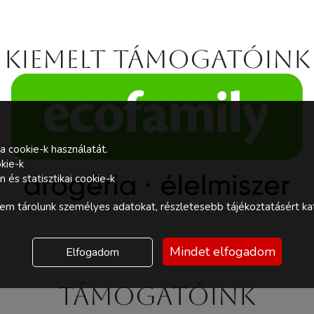
Kiemelt támogatóink
a cookie-k használatát.
kie-k
és statisztikai cookie-k
m tárolunk személyes adatokat, részletesebb tájékoztatásért kat
Mindet elfogadom
Elfogadom
Támogatóink