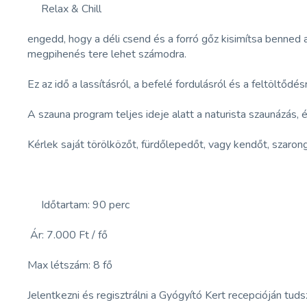
Relax & Chill
engedd, hogy a déli csend és a forró gőz kisimítsa benned a 
megpihenés tere lehet számodra.
Ez az idő a lassításról, a befelé fordulásról és a feltöltőd
A szauna program teljes ideje alatt a naturista szaunázás
Kérlek saját törölközőt, fürdőlepedőt, vagy kendőt, szarong
Időtartam: 90 perc
Ár: 7.000 Ft / fő
Max létszám: 8 fő
Jelentkezni és regisztrálni a Gyógyító Kert recepcióján tud