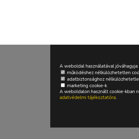
A weboldal használatával jóváhagyja 
működéshez nélkülözhetetlen coo
adatbiztonsághoz nélkülözhetetlen 
marketing cookie-k
A weboldalon használt cookie-kban ne
adatvédelmi tájékoztatóra
.