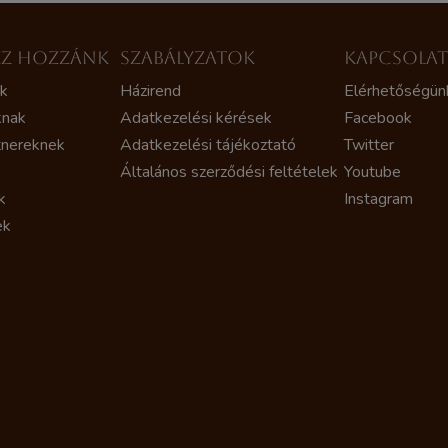
ZZ HOZZÁNK
SZABÁLYZATOK
KAPCSOLA
ak
Házirend
Elérhetőségün
knak
Adatkezelési kérések
Facebook
tnereknek
Adatkezelési tájékoztató
Twitter
Általános szerződési feltételek
Youtube
k
Instagram
ek