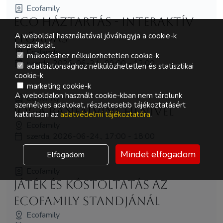
Ecofamily
ECO háztartás - interaktív
A weboldal használatával jóváhagyja a cookie-k
előadás
használatát.
Ecofamily
működéshez nélkülözhetetlen cookie-k
szerda, 2026-06-24., 09:00 - 12:00
adatbiztonsághoz nélkülözhetetlen és statisztikai
cookie-k
marketing cookie-k
A weboldalon használt cookie-kban nem tárolunk
Ecofamily
személyes adatokat, részletesebb tájékoztatásért
Jóga Bánfalviné Henivel
kattintson az
adatvédelmi tájékoztatóra
.
Ecofamily
szerda, 2026-06-24., 17:00 - 18:00
Mindet elfogadom
Elfogadom
Ecofamily
Játék és kóstoltatás az
Ecofamily standjánál
Ecofamily