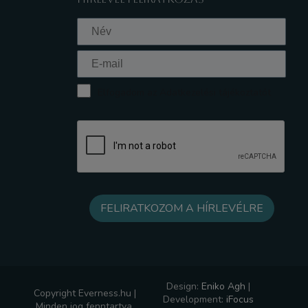
Elfogadom az Adatkezelési tájékoztatót
Design:
Eniko Agh
|
Copyright Everness.hu |
Development:
iFocus
Minden jog fenntartva.