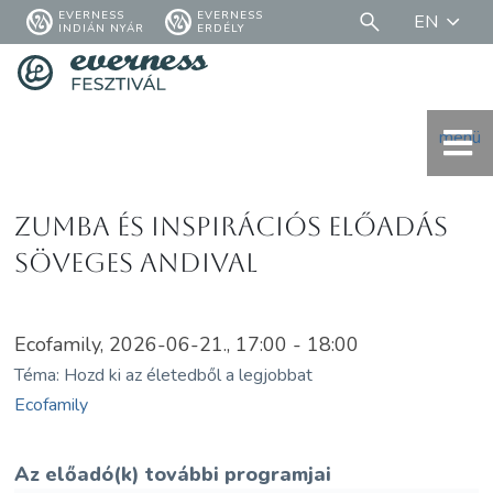
EVERNESS
EVERNESS
EN
INDIÁN NYÁR
ERDÉLY
menü
Zumba és inspirációs előadás
Söveges Andival
Ecofamily, 2026-06-21., 17:00 - 18:00
Téma: Hozd ki az életedből a legjobbat
Ecofamily
Az előadó(k) további programjai