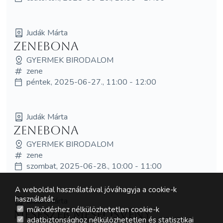
Judák Márta
Zenebona
GYERMEK BIRODALOM
zene
péntek, 2025-06-27., 11:00 - 12:00
Judák Márta
Zenebona
GYERMEK BIRODALOM
zene
szombat, 2025-06-28., 10:00 - 11:00
A weboldal használatával jóváhagyja a cookie-k
használatát.
Judák Márta
működéshez nélkülözhetetlen cookie-k
MeseSzer Meseösvény
adatbiztonsághoz nélkülözhetetlen és statisztikai