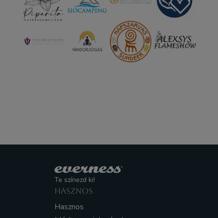
Te színezd ki!
HASZNOS
Hasznos