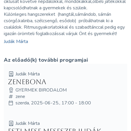
ciklusát követve népdalokkal, mondókákkal,ölbéli játékokkal
kapcsolódhatnak a gyermekek és szüleik.
Különleges hangszereket (hangtál,sámándob, sámán
csörgő,kalinba, szélcsengő, esődob) próbálhatnak ki a
családok. Ritmusgyakorlatokkal és szabadtánccal pedig egy
igazán örömteli foglalkozással várjuk Önt és gyermekét!
Judák Márta
Az előadó(k) további programjai
Judák Márta
Zenebona
GYERMEK BIRODALOM
zene
szerda, 2025-06-25., 17:00 - 18:00
Judák Márta