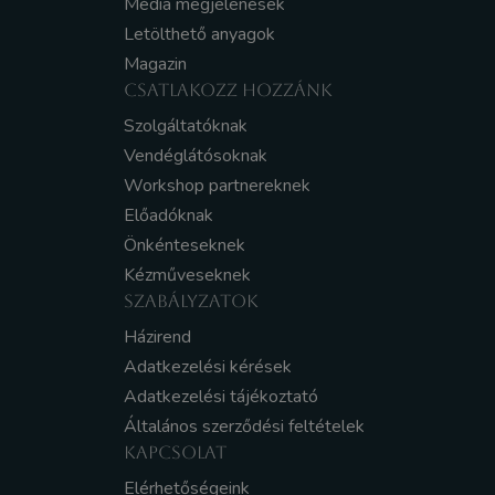
Média megjelenések
Letölthető anyagok
Magazin
CSATLAKOZZ HOZZÁNK
Szolgáltatóknak
Vendéglátósoknak
Workshop partnereknek
Előadóknak
Önkénteseknek
Kézműveseknek
SZABÁLYZATOK
Házirend
Adatkezelési kérések
Adatkezelési tájékoztató
Általános szerződési feltételek
KAPCSOLAT
Elérhetőségeink