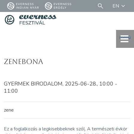
EVERNESS
EVERNESS
EN
INDIÁN NYÁR
ERDÉLY
menü
Zenebona
GYERMEK BIRODALOM, 2025-06-28., 10:00 -
11:00
zene
Ez a foglalkozás a legkisebbeknek szóḷ. A természeti évkör