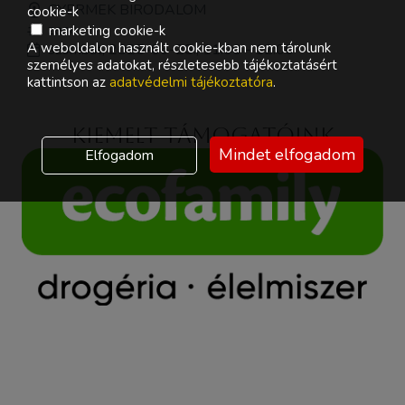
GYERMEK BIRODALOM
cookie-k
zene
marketing cookie-k
A weboldalon használt cookie-kban nem tárolunk
szombat, 2025-06-28., 11:00 - 12:00
személyes adatokat, részletesebb tájékoztatásért
kattintson az
adatvédelmi tájékoztatóra
.
Kiemelt támogatóink
Mindet elfogadom
Elfogadom