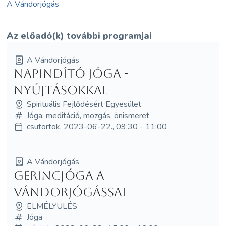
A Vándorjógás
Az előadó(k) további programjai
A Vándorjógás
Napindító jóga -
nyújtásokkal
Spirituális Fejlődésért Egyesület
Jóga, meditáció, mozgás, önismeret
csütörtök, 2023-06-22., 09:30 - 11:00
A Vándorjógás
Gerincjóga a
Vándorjógással
ELMÉLYÜLÉS
Jóga