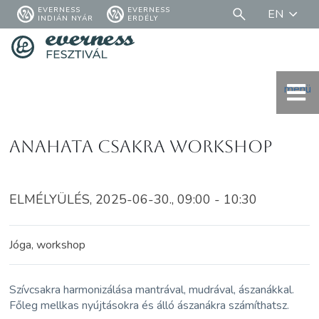
EVERNESS
EVERNESS
EN
INDIÁN NYÁR
ERDÉLY
menü
Anahata csakra workshop
ELMÉLYÜLÉS, 2025-06-30., 09:00 - 10:30
Jóga, workshop
Szívcsakra harmonizálása mantrával, mudrával, ászanákkal.
Főleg mellkas nyújtásokra és álló ászanákra számíthatsz.