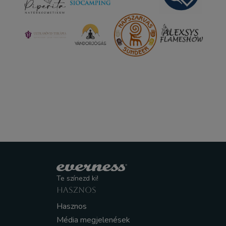
Te színezd ki!
HASZNOS
Hasznos
Média megjelenések