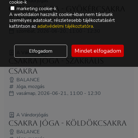
A Vándorjógás
cookie-k
Csakra jóga - Gyökércsakra
marketing cookie-k
A weboldalon használt cookie-kban nem tárolunk
BALANCE
személyes adatokat, részletesebb tájékoztatásért
Jóga, mozgás
kattintson az
adatvédelmi tájékoztatóra
.
szombat, 2026-06-20., 11:00 - 12:30
Mindet elfogadom
Elfogadom
A Vándorjógás
Csakra jóga - Szakrális
csakra
BALANCE
Jóga, mozgás
vasárnap, 2026-06-21., 11:00 - 12:30
A Vándorjógás
Csakra jóga - Köldökcsakra
BALANCE