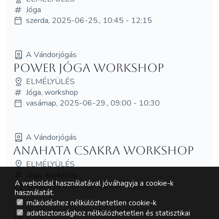
Jóga
szerda, 2025-06-25., 10:45 - 12:15
A Vándorjógás
Power jóga workshop
ELMÉLYÜLÉS
Jóga, workshop
vasárnap, 2025-06-29., 09:00 - 10:30
A Vándorjógás
Anahata csakra workshop
ELMÉLYÜLÉS
Jóga, workshop
A weboldal használatával jóváhagyja a cookie-k
hétfő, 2025-06-30., 09:00 - 10:30
használatát.
működéshez nélkülözhetetlen cookie-k
adatbiztonsághoz nélkülözhetetlen és statisztikai