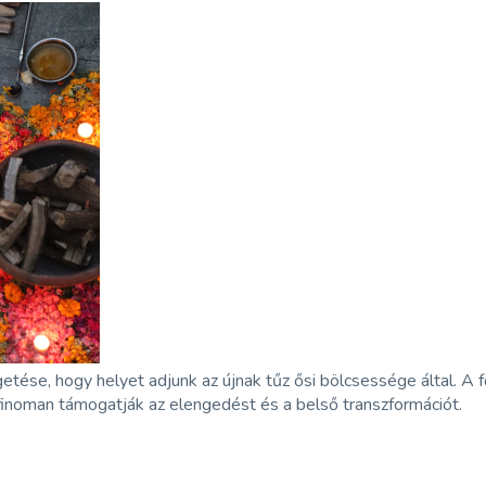
etése, hogy helyet adjunk az újnak tűz ősi bölcsessége által. A 
k finoman támogatják az elengedést és a belső transzformációt.