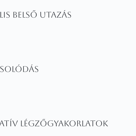
lis Belső Utazás
csolódás
atív Légzőgyakorlatok