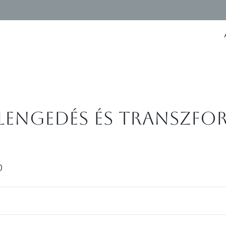
Elengedés és Transzfo
0