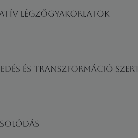
atív Légzőgyakorlatok
gedés és Transzformáció Szer
csolódás