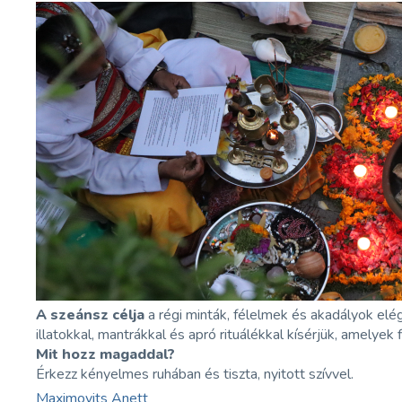
A szeánsz célja
a régi minták, félelmek és akadályok elég
illatokkal, mantrákkal és apró rituálékkal kísérjük, amelye
Mit hozz magaddal?
Érkezz kényelmes ruhában és tiszta, nyitott szívvel.
Maximovits Anett