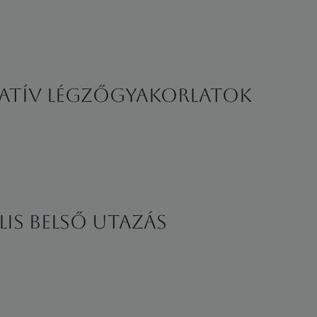
atív Légzőgyakorlatok
lis belső utazás