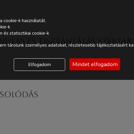
a cookie-k használatát.
kie-k
és statisztikai cookie-k
ulás és Tisztánlátás Szertar
m tárolunk személyes adatokat, részletesebb tájékoztatásért kat
Mindet elfogadom
Elfogadom
csolódás