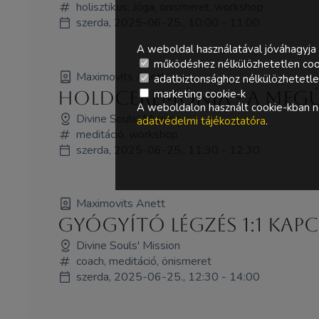
holisztikus, Jóga, önismeret, workshop
szerda, 2025-06-25., 10:00 - 11:00
A weboldal használatával jóváhagyja 
működéshez nélkülözhetetlen coo
Maximovits Anett
adatbiztonsághoz nélkülözhetetlen 
Holdceremónia - A Megúj
marketing cookie-k
A weboldalon használt cookie-kban ne
Divine Souls' Mission
adatvédelmi tájékoztatóra
.
meditáció, workshop
szerda, 2025-06-25., 11:30 - 12:30
Maximovits Anett
Gyógyító Légzés 1:1 Kap
Divine Souls' Mission
coach, meditáció, önismeret
szerda, 2025-06-25., 12:30 - 14:00