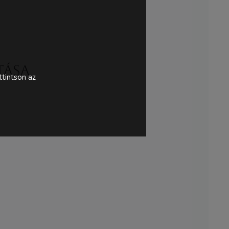
tása
tintson az