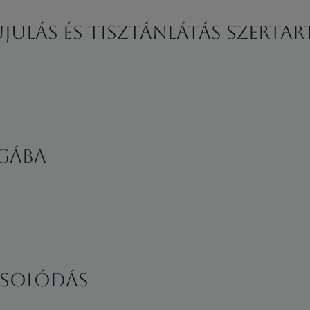
ulás és Tisztánlátás Szertar
ágába
csolódás