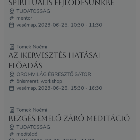
spirituális fejlődésünkre
TUDATOSSÁG
mentor
vasárnap, 2023-06-25., 10:30 - 11:30
Tomek Noémi
Az ikervesztés hatásai -
előadás
ÖRÖMVILÁG ÉBRESZTŐ SÁTOR
önismeret, workshop
vasárnap, 2023-06-25., 15:30 - 16:30
Tomek Noémi
Rezgés emelő záró meditáció
TUDATOSSÁG
meditáció