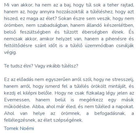
Mi van akkor, ha nem az a baj, hogy túl sok a teher rajtad,
hanem az, hogy annyira hozzászoktál a túléléshez, hogy azt
hiszed, ez maga az élet? Sokan észre sem veszik, hogy nem
örömben, nem szabadságban, hanem állandó készenlétben,
belső feszültségben és túlzott éberségben élnek. És
nemcsak akkor, amikor helyzet van, hanem a pihenésre és
feltöltődésre szánt időt is a túlélő üzemmódban csinálják
végig.
Te tudsz élni? Vagy inkább túlélsz?
Ez az előadás nem egyszerűen arról szól, hogy ne stresszelj,
hanem arról, hogy ismerd fel a túlélés örökölt mintáját, és
kezdj el kilépni belőle. Hogy ne csak fizikailag légy jelen az
Evernessen, hanem belül is megérkezz egy másik
működésbe. Abba, ahol már éled, és nem túléled a napokat.
Ahol van helye az örömnek, a befogadásnak, a
fellélegzésnek, az élet szépségének.
Tomek Noémi