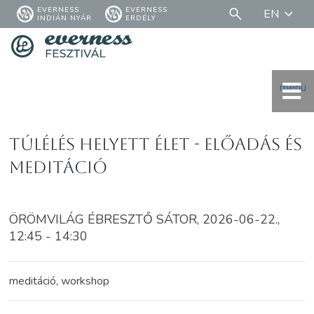
EVERNESS
EVERNESS
EN
INDIÁN NYÁR
ERDÉLY
menü
Túlélés helyett élet - előadás és
meditáció
ÖRÖMVILÁG ÉBRESZTŐ SÁTOR, 2026-06-22.,
12:45 - 14:30
meditáció, workshop