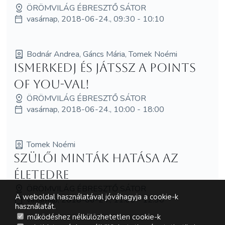
ÖRÖMVILÁG ÉBRESZTŐ SÁTOR
vasárnap, 2018-06-24., 09:30 - 10:10
Bodnár Andrea, Gáncs Mária, Tomek Noémi
Ismerkedj és játssz a Points
of You-val!
ÖRÖMVILÁG ÉBRESZTŐ SÁTOR
vasárnap, 2018-06-24., 10:00 - 18:00
Tomek Noémi
Szülői minták hatása az
életedre
ÖRÖMVILÁG ÉBRESZTŐ SÁTOR
A weboldal használatával jóváhagyja a cookie-k
vasárnap, 2018-06-24., 11:00 - 12:30
használatát.
működéshez nélkülözhetetlen cookie-k