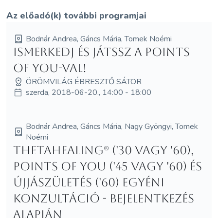
Az előadó(k) további programjai
Bodnár Andrea, Gáncs Mária, Tomek Noémi
Ismerkedj és játssz a Points
of You-val!
ÖRÖMVILÁG ÉBRESZTŐ SÁTOR
szerda, 2018-06-20., 14:00 - 18:00
Bodnár Andrea, Gáncs Mária, Nagy Gyöngyi, Tomek
Noémi
ThetaHealing® ('30 vagy '60),
Points of You ('45 vagy '60) és
Újjászületés ('60) egyéni
konzultáció - bejelentkezés
alapján