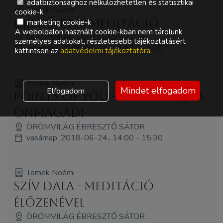
adatbiztonsághoz nélkülözhetetlen és statisztikai
Tomek Noémi
cookie-k
Újjszületés meditáció
marketing cookie-k
A weboldalon használt cookie-kban nem tárolunk
ÖRÖMVILÁG ÉBRESZTŐ SÁTOR
személyes adatokat, részletesebb tájékoztatásért
vasárnap, 2018-06-24., 12:30 - 13:00
kattintson az
adatvédelmi tájékoztatóra
.
Tomek Noémi
Mindet elfogadom
Elfogadom
Points of You - Tervezd újra
Önmagad!
ÖRÖMVILÁG ÉBRESZTŐ SÁTOR
vasárnap, 2018-06-24., 14:00 - 15:30
Tomek Noémi
Szív dala - meditáció
élőzenével
ÖRÖMVILÁG ÉBRESZTŐ SÁTOR