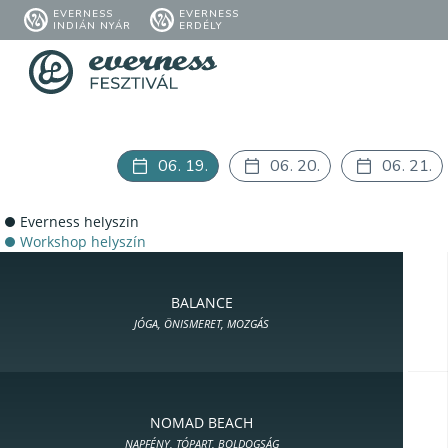
EVERNESS
EVERNESS
INDIÁN NYÁR
ERDÉLY
06. 19.
06. 20.
06. 21.
Everness helyszín
Workshop helyszín
BALANCE
JÓGA, ÖNISMERET, MOZGÁS
NOMAD BEACH
NAPFÉNY, TÓPART, BOLDOGSÁG