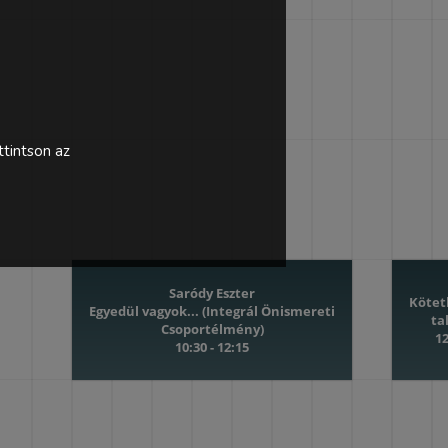
tintson az
Saródy Eszter
Kötet
Egyedül vagyok... (Integrál Önismereti
ta
Csoportélmény)
12
10:30 - 12:15