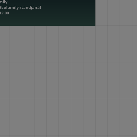
mily
 Ecofamily standjánál
 12:00