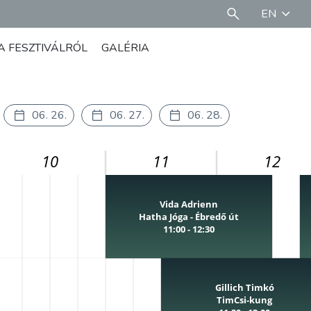
EN
A FESZTIVÁLRÓL
GALÉRIA
06. 26.
06. 27.
06. 28.
10
11
12
Vida Adrienn
Hatha Jóga - Ébredő út
11:00 - 12:30
Gillich Timkó
TimCsi-kung