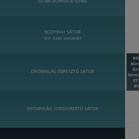
EGY MÁS NÉZŐPONT AZ ÉLETRŐL
BODYWAY SÁTOR
TEST, TUDAT, ÖNISMERET
Bi
Nir
Ki
ÖRÖMVILÁG ÉBRESZTŐ SÁTOR
Nirm
07:
07
ÖRÖMVILÁG SORSFORDÍTÓ SÁTOR