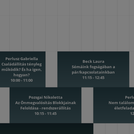
Perlusz Gabriella
Beck Laura
Családállítás tényleg
Sémáink fogságában a
működik? És ha igen,
pár/kapcsolatainkban
hogyan?
11:15 - 12:45
10:00 - 11:00
Pozsgai Nikoletta
Perl
Az Önmegvalósítás Blokkjainak
Nem találom 
Feloldása - rendszerállítás
életfelad
10:15 - 11:45
12