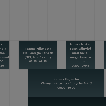
hari
Tomek Noémi
mala
Pozsgai Nikoletta
Fesztiválnyitó
rtan
Női Energia Fitnesz
meditáció -
alával
(NEF) Női Csikung
megérkezés a
00 -
07:45 - 08:45
jelenbe
:30
09:00 - 09:45
Kapecz Hajnalka
Könnyedség vagy könnyelműség?
08:00 - 10:00