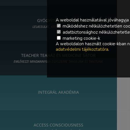
A weboldal használatával jóváhagyja 
GYÓGYÍTÓ KERT - ART
működéshez nélkülözhetetlen coo
LELASSULÁS, KREATIVITÁS, MŰVÉSZET
adatbiztonsághoz nélkülözhetetlen 
marketing cookie-k
A weboldalon használt cookie-kban ne
adatvédelmi tájékoztatóra
.
TEACHER TEAHÁZ ÉS MEDICINE SÁTOR
EMLÉKEZZ! MINDANNYIAN EGYSZERRE TANULUNK ÉS TANÍTUNK.
INTEGRÁL AKADÉMIA
ACCESS CONSCIOUSNESS