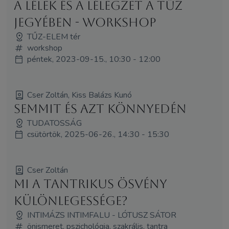
A Lélek és a lélegzet a tűz
jegyében - WORKSHOP
TŰZ-ELEM tér
workshop
péntek, 2023-09-15., 10:30 - 12:00
Cser Zoltán, Kiss Balázs Kunó
Semmit és azt könnyedén
TUDATOSSÁG
csütörtök, 2025-06-26., 14:30 - 15:30
Cser Zoltán
Mi a tantrikus ösvény
különlegessége?
INTIMÁZS INTIMFALU - LÓTUSZ SÁTOR
önismeret, pszichológia, szakrális, tantra