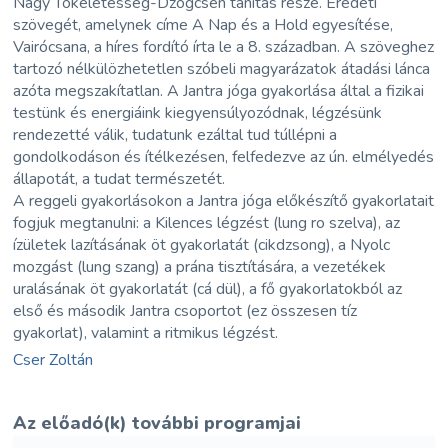
Nagy Tökéletesség-Dzogcsen tanítás része. Eredeti
szövegét, amelynek címe A Nap és a Hold egyesítése,
Vairócsana, a híres fordító írta le a 8. században. A szöveghez
tartozó nélkülözhetetlen szóbeli magyarázatok átadási lánca
azóta megszakítatlan. A Jantra jóga gyakorlása által a fizikai
testünk és energiáink kiegyensúlyozódnak, légzésünk
rendezetté válik, tudatunk ezáltal tud túllépni a
gondolkodáson és ítélkezésen, felfedezve az ún. elmélyedés
állapotát, a tudat természetét.
A reggeli gyakorlásokon a Jantra jóga előkészítő gyakorlatait
fogjuk megtanulni: a Kilences légzést (lung ro szelva), az
ízületek lazításának öt gyakorlatát (cikdzsong), a Nyolc
mozgást (lung szang) a prána tisztítására, a vezetékek
uralásának öt gyakorlatát (cá dül), a fő gyakorlatokból az
első és második Jantra csoportot (ez összesen tíz
gyakorlat), valamint a ritmikus légzést.
Cser Zoltán
Az előadó(k) további programjai