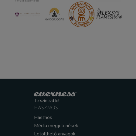
Te színezd ki!
HASZNOS
Hasznos
Média megjelenések
Letölthető anyagok