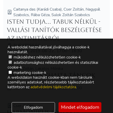
Caitanya das (Karádi Csaba), Cser Zoltán, Nagypál
Szabolcs, Rába Géza, Sulok Zoltán Szabolcs
Isten tudja... tabuk nélkül -
vallási tanítók beszélgetése
az intimitásról
TUDATOSSÁG
A weboldal használatával jóváhagyja a cookie-k
szombat, 2019-06-22., 17:00 - 18:30
használatát.
működéshez nélkülözhetetlen cookie-k
adatbiztonsághoz nélkülözhetetlen és statisztikai
cookie-k
Cser Zoltán, Lakatos Mónika
marketing cookie-k
Vadzsra és Khaita Táncok
A weboldalon használt cookie-kban nem tárolunk
Szakrális Shakti
személyes adatokat, részletesebb tájékoztatásért
kattintson az
adatvédelmi tájékoztatóra
.
szombat, 2019-06-22., 17:00 - 18:00
Cser Zoltán
Mindet elfogadom
Elfogadom
Harmonikus légzés IV.