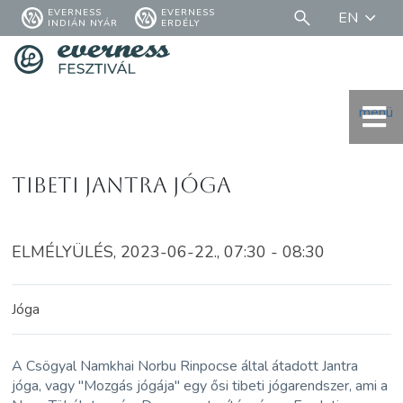
EVERNESS
EVERNESS
EN
INDIÁN NYÁR
ERDÉLY
menü
Tibeti jantra jóga
ELMÉLYÜLÉS, 2023-06-22., 07:30 - 08:30
Jóga
A Csögyal Namkhai Norbu Rinpocse által átadott Jantra
jóga, vagy "Mozgás jógája" egy ősi tibeti jógarendszer, ami a