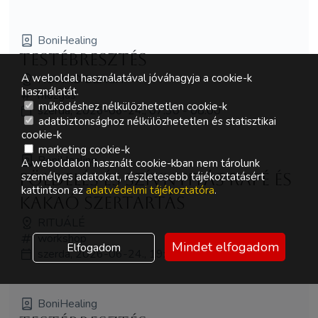
BoniHealing
Testébresztés
A weboldal használatával jóváhagyja a cookie-k
NOMAD BEACH
használatát.
mozgás
működéshez nélkülözhetetlen cookie-k
szerda, 2026-06-24., 07:30 - 08:00
adatbiztonsághoz nélkülözhetetlen és statisztikai
cookie-k
marketing cookie-k
BoniHealing
A weboldalon használt cookie-kban nem tárolunk
Földelés és Szívnyitás Rapé és
személyes adatokat, részletesebb tájékoztatásért
kattintson az
adatvédelmi tájékoztatóra
.
Kakaó Szertartás
RITUÁLÉ
workshop
Mindet elfogadom
Elfogadom
szerda, 2026-06-24., 19:00 - 21:00
BoniHealing