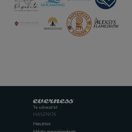
Te színezd ki!
HASZNOS
Hasznos
Média megjelenések