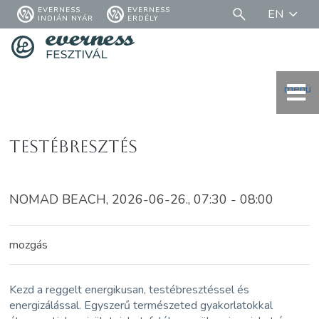
EVERNESS
EVERNESS
EN
INDIÁN NYÁR
ERDÉLY
menü
Testébresztés
NOMAD BEACH, 2026-06-26., 07:30 - 08:00
mozgás
Kezd a reggelt energikusan, testébresztéssel és
energizálással. Egyszerű természeted gyakorlatokkal