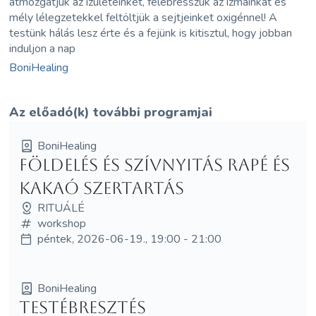
átmozgatjuk az izületeinket, felébresszük az izmainkat és
mély lélegzetekkel feltöltjük a sejtjeinket oxigénnel! A
testünk hálás lesz érte és a fejünk is kitisztul, hogy jobban
induljon a nap
BoniHealing
Az előadó(k) további programjai
BoniHealing
Földelés és Szívnyitás Rapé és
Kakaó Szertartás
RITUÁLÉ
workshop
péntek, 2026-06-19., 19:00 - 21:00
BoniHealing
Testébresztés