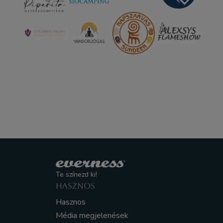
Te színezd ki!
HASZNOS
Hasznos
Média megjelenések