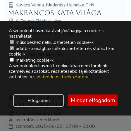
Kovács Vanda, Madarász Hajnalka Pirki
Makrancos Kata világa
A Fekete Bárány Háza
önismeret
A weboldal használatával jóváhagyja a cookie-k
péntek, 2025-06-27., 13:00 - 14:30
használatát.
működéshez nélkülözhetetlen cookie-k
adatbiztonsághoz nélkülözhetetlen és statisztikai
Madarász Hajnalka Pirki
cookie-k
marketing cookie-k
Társas-LÉLEK-Oldás
A weboldalon használt cookie-kban nem tárolunk
A Fekete Bárány Háza
személyes adatokat, részletesebb tájékoztatásért
péntek, 2025-06-27., 18:00 - 20:00
kattintson az
adatvédelmi tájékoztatóra
.
Madarász Hajnalka Pirki
Mindet elfogadom
Elfogadom
Csillagmeditáció
A Fekete Bárány Háza
asztrológia, meditáció
szombat, 2025-06-28., 07:00 - 08:00