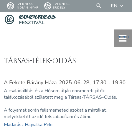
EVERNESS
EVERNESS
EN
INDIÁN NYÁR
ERDÉLY
menü
Társas-LÉLEK-Oldás
A Fekete Bárány Háza, 2025-06-28., 17:30 - 19:30
A családállítás és a Hősöm útján önismereti játék
találkozásából született meg a Társas-TÁRSAS-Oldás.
A folyamat során felismerheted azokat a mintákat,
melyekkel itt az idő felszabadítani és átírni.
Madarász Hajnalka Pirki