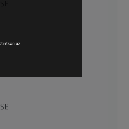
se
tintson az
se