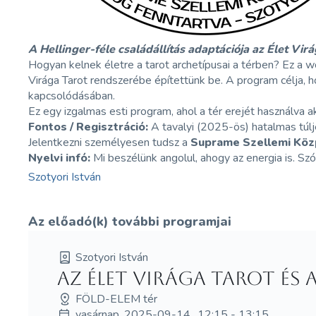
A Hellinger-féle családállítás adaptációja az Élet Vi
Hogyan kelnek életre a tarot archetípusai a térben? Ez a w
Virága Tarot rendszerébe építettünk be. A program célja, h
kapcsolódásában.
Ez egy izgalmas esti program, ahol a tér erejét használva 
Fontos / Regisztráció:
A tavalyi (2025-ös) hatalmas túlje
Jelentkezni személyesen tudsz a
Suprame Szellemi Köz
Nyelvi infó:
Mi beszélünk angolul, ahogy az energia is. Sz
Szotyori István
Az előadó(k) további programjai
Szotyori István
Az Élet Virága tarot és
FÖLD-ELEM tér
vasárnap, 2025-09-14., 12:15 - 13:15