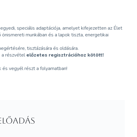
gyedi, speciális adaptációja, amelyet kifejezetten az Élet
ő önismereti munkában és a lapok tiszta, energetikai
egértésére, tisztázására és oldására.
n a részvétel
előzetes regisztrációhoz kötött!
k és vegyél részt a folyamatban!
 ELŐADÁS