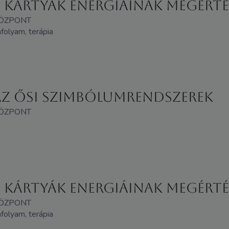
A kártyák energiáinak megérté
KÖZPONT
anfolyam, terápia
 az ősi szimbólumrendszerek
KÖZPONT
A kártyák energiáinak megérté
KÖZPONT
anfolyam, terápia