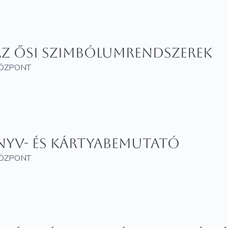
 az ősi szimbólumrendszerek
KÖZPONT
önyv- és kártyabemutató
KÖZPONT