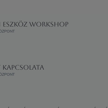
i eszköz Workshop
KÖZPONT
t kapcsolata
KÖZPONT