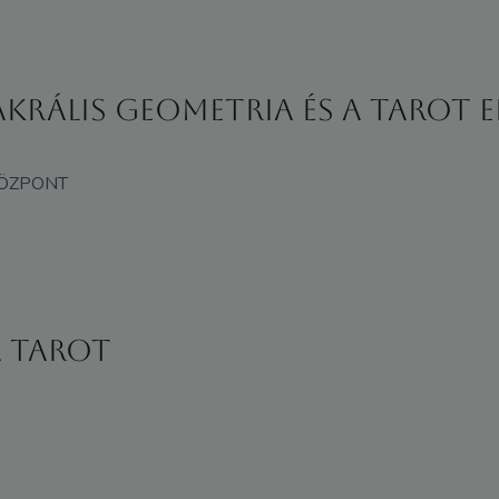
akrális geometria és a tarot
KÖZPONT
a tarot