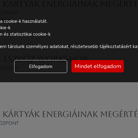
A kártyák energiáinak megérté
KÖZPONT
anfolyam
a cookie-k használatát.
kie-k
és statisztikai cookie-k
m tárolunk személyes adatokat, részletesebb tájékoztatásért kat
i eszköz Workshop
Mindet elfogadom
Elfogadom
KÖZPONT
A kártyák energiáinak megérté
KÖZPONT