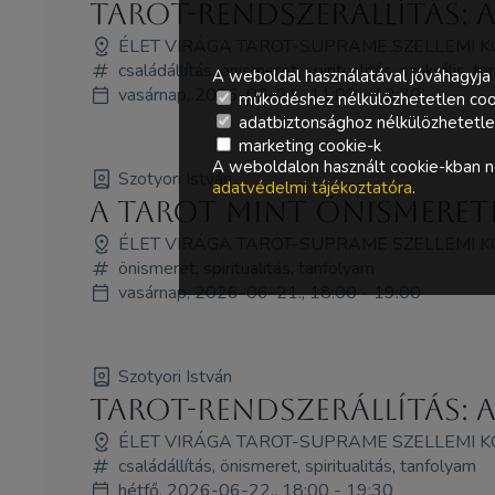
Tarot-Rendszerállítás: 
ÉLET VIRÁGA TAROT-SUPRAME SZELLEMI 
családállítás, önismeret, spiritualitás, szakrális, t
A weboldal használatával jóváhagyja 
vasárnap, 2026-06-21., 11:00 - 12:30
működéshez nélkülözhetetlen coo
adatbiztonsághoz nélkülözhetetlen 
marketing cookie-k
A weboldalon használt cookie-kban ne
Szotyori István
adatvédelmi tájékoztatóra
.
A Tarot mint önismeret
ÉLET VIRÁGA TAROT-SUPRAME SZELLEMI 
önismeret, spiritualitás, tanfolyam
vasárnap, 2026-06-21., 18:00 - 19:00
Szotyori István
Tarot-Rendszerállítás: 
ÉLET VIRÁGA TAROT-SUPRAME SZELLEMI 
családállítás, önismeret, spiritualitás, tanfolyam
hétfő, 2026-06-22., 18:00 - 19:30