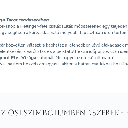
rága Tarot rendszerében
orkshop a Hellinger-féle családállítás módszerének egy teljesen e
ogy segítsen a kártyákkal való mélyebb, tapasztalati úton történ
akár közvetlen választ is kaphatsz a jelenedben lévő elakadások m
lentkezés, a várólisták és a beiktatott extra időpontok után idé
pont Élet Virága
sátornál. Ne hagyd az utolsó pillanatra!
óval, ha nem beszélsz magyarul, akkor is bátran csatlakozz hozzán
 az ősi szimbólumrendszerek -