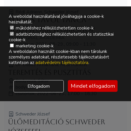
Rédl Adrienn, Schweder József
A weboldal használatával jóváhagyja a cookie-k
Közel s távol tánca -
használatát.
működéshez nélkülözhetetlen cookie-k
bodywork workshop
adatbiztonsághoz nélkülözhetetlen és statisztikai
INTEGRÁL AKADÉMIA
cookie-k
vasárnap, 2021-08-29., 09:00 - 11:30
marketing cookie-k
A weboldalon használt cookie-kban nem tárolunk
személyes adatokat, részletesebb tájékoztatásért
kattintson az
adatvédelmi tájékoztatóra
.
Dr. Dudás Annamária, Rédl Adrienn
Teremtés és pusztítás
Bodywork Sátor
Mindet elfogadom
Elfogadom
bodywork
csütörtök, 2022-06-23., 17:00 - 18:30
Schweder József
Ülőmeditáció Schweder