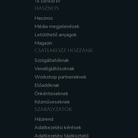
Te színezd ki!
HASZNOS
Hasznos
Média megjelenések
Letölthető anyagok
Magazin
CSATLAKOZZ HOZZÁNK
Szolgáltatóknak
Vendéglátósoknak
Workshop partnereknek
Előadóknak
Önkénteseknek
Kézműveseknek
SZABÁLYZATOK
Házirend
Adatkezelési kérések
Adatkezelési tájékoztató