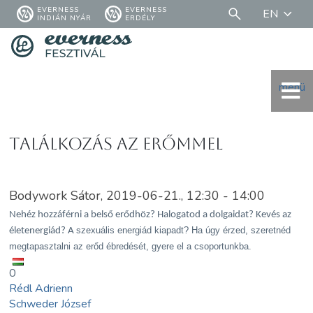
EVERNESS
EVERNESS
EN
INDIÁN NYÁR
ERDÉLY
menü
Találkozás az erőmmel
Bodywork Sátor, 2019-06-21., 12:30 - 14:00
Nehéz hozzáférni a belső erődhöz? Halogatod a dolgaidat? Kevés az
szexuális
energiád kiapadt? Ha úgy
érzed,
szeretnéd
életenergiád? A
megtapasztalni az erőd ébredését, gyere el a csoportunkba.
0
Rédl Adrienn
Schweder József