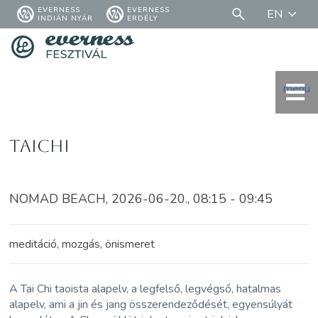
EVERNESS
EVERNESS
EN
INDIÁN NYÁR
ERDÉLY
menü
TaiChi
NOMAD BEACH, 2026-06-20., 08:15 - 09:45
meditáció, mozgás, önismeret
A Tai Chi taoista alapelv, a legfelső, legvégső, hatalmas
alapelv, ami a jin és jang összerendeződését, egyensúlyát