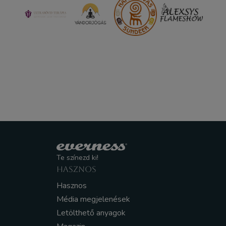
Te színezd ki!
HASZNOS
Hasznos
Média megjelenések
Letölthető anyagok