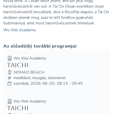
hozza létre. A Chuan öklöt jelent, ami azt jelzi, hogy
harcművészetről van szó. A Tai Chi Chuan esetében olyan
harcművészetről beszélünk, ahol a filozófiai alapelv, a Tai Chi
ökölben jelenik meg, azaz le lett fordítva gyakorlati
tudománnyá, amit most harcművészetnek hívhatunk.
Wu Wei Academy
Az előadó(k) további programjai
Wu Wei Academy
TaiChi
NOMAD BEACH
meditáció, mozgás, önismeret
szombat, 2026-06-20., 08:15 - 09:45
Wu Wei Academy
TaiChi