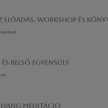
oz előadás, workshop és kön
gyógyászat
és belső egyensúly
szat
ó Hang meditáció