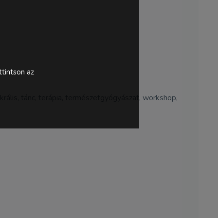
tintson az
zakrális, tánc, terápia, természetgyógyászat, workshop,