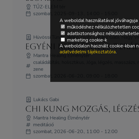
TŰZ-ELEM tér
szombat, 2025-09-13., 14:00 - 15:00
A weboldal használatával jóváhagyja 
működéshez nélkülözhetetlen coo
adatbiztonsághoz nélkülözhetetlen 
Hüvössi Tünde, Jankó Zsolt, Lukács Gabi, Nagy Vi
marketing cookie-k
Egyéni kezelések és terá
A weboldalon használt cookie-kban ne
adatvédelmi tájékoztatóra
.
Mantra Healing Élménytér
családállítás, holisztikus, Jóga, légzés, masszázs,
zene
szombat, 2026-06-20., 09:00 - 18:00
Lukács Gabi
Chi Kung Mozgás, légzés
Mantra Healing Élménytér
meditáció
szombat, 2026-06-20., 11:00 - 12:00