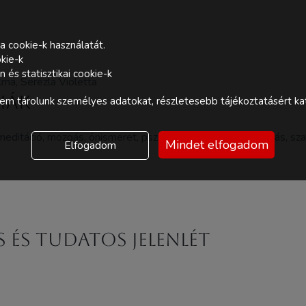
a cookie-k használatát.
kie-k
és statisztikai cookie-k
lma, Serezla Violetta
piák
m tárolunk személyes adatokat, részletesebb tájékoztatásért kat
 meditáció, mozgás, önismeret, pszichológia, Reiki, spiritualitás, s
Mindet elfogadom
Elfogadom
 és tudatos jelenlét