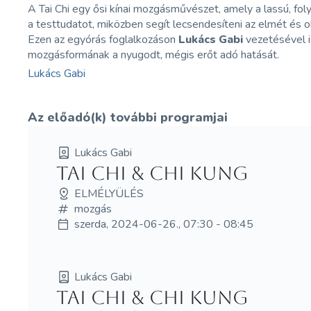
A Tai Chi egy ősi kínai mozgásművészet, amely a lassú, fol
a testtudatot, miközben segít lecsendesíteni az elmét és o
Ezen az egyórás foglalkozáson
Lukács Gabi
vezetésével i
mozgásformának a nyugodt, mégis erőt adó hatását.
Lukács Gabi
Az előadó(k) további programjai
Lukács Gabi
Tai Chi & Chi kung
ELMÉLYÜLÉS
mozgás
szerda, 2024-06-26., 07:30 - 08:45
Lukács Gabi
Tai Chi & Chi kung