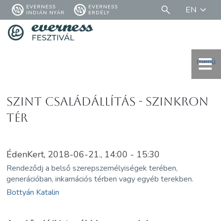
EVERNESS
EVERNESS
EN
INDIÁN NYÁR
ERDÉLY
menü
SzInT Családállítás - Szinkron
Tér
ÉdenKert, 2018-06-21., 14:00 - 15:30
Rendeződj a belső szerepszemélyiségek terében,
generációban, inkarnációs térben vagy egyéb terekben.
Bottyán Katalin