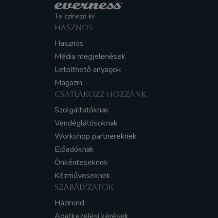
Te színezd ki!
HASZNOS
Hasznos
Média megjelenések
Letölthető anyagok
Magazin
CSATLAKOZZ HOZZÁNK
Szolgáltatóknak
Vendéglátósoknak
Workshop partnereknek
Előadóknak
Önkénteseknek
Kézműveseknek
SZABÁLYZATOK
Házirend
Adatkezelési kérések