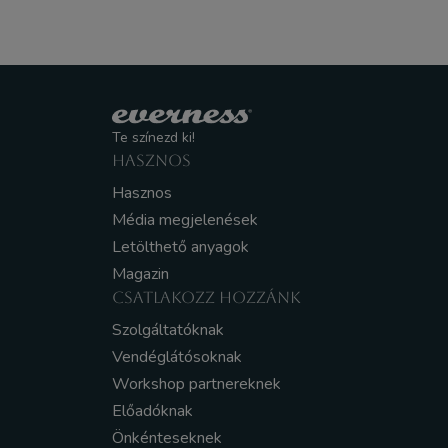
Te színezd ki!
HASZNOS
Hasznos
Média megjelenések
Letölthető anyagok
Magazin
CSATLAKOZZ HOZZÁNK
Szolgáltatóknak
Vendéglátósoknak
Workshop partnereknek
Előadóknak
Önkénteseknek