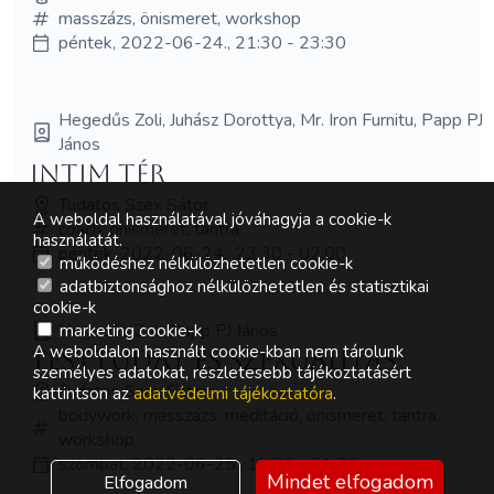
masszázs, önismeret, workshop
péntek, 2022-06-24., 21:30 - 23:30
Hegedűs Zoli, Juhász Dorottya, Mr. Iron Furnitu, Papp PJ
János
Intim tér
Tudatos Szex Sátor
A weboldal használatával jóváhagyja a cookie-k
coach, önismeret, tantra
használatát.
péntek, 2022-06-24., 23:30 - 02:00
működéshez nélkülözhetetlen cookie-k
adatbiztonsághoz nélkülözhetetlen és statisztikai
cookie-k
Hegedűs Zoli, Papp PJ János
marketing cookie-k
A weboldalon használt cookie-kban nem tárolunk
Testtudat és szexualitás
személyes adatokat, részletesebb tájékoztatásért
Tudatos Szex Sátor
kattintson az
adatvédelmi tájékoztatóra
.
bodywork, masszázs, meditáció, önismeret, tantra,
workshop
szombat, 2022-06-25., 19:30 - 21:00
Mindet elfogadom
Elfogadom