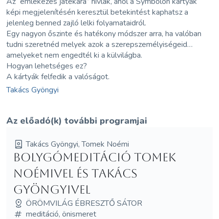
Az “emlékezés játékára” hívlak, ahol a Symbolon kártyák
képi megjelenítésén keresztül betekintést kaphatsz a
jelenleg benned zajló lelki folyamataidról.
Egy nagyon őszinte és hatékony módszer arra, ha valóban
tudni szeretnéd melyek azok a szerepszemélyiségeid…
amelyeket nem engedtél ki a külvilágba.
Hogyan lehetséges ez?
A kártyák felfedik a valóságot.
Takács Gyöngyi
Az előadó(k) további programjai
Takács Gyöngyi, Tomek Noémi
Bolygómeditáció Tomek
Noémivel és Takács
Gyöngyivel
ÖRÖMVILÁG ÉBRESZTŐ SÁTOR
meditáció, önismeret