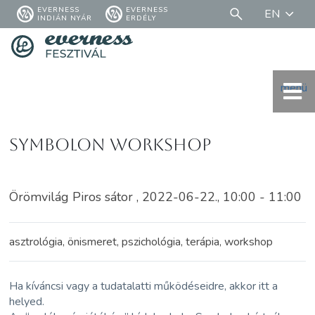
EVERNESS
EVERNESS
EN
INDIÁN NYÁR
ERDÉLY
menü
Symbolon workshop
Örömvilág Piros sátor , 2022-06-22., 10:00 - 11:00
asztrológia, önismeret, pszichológia, terápia, workshop
Ha kíváncsi vagy a tudatalatti működéseidre, akkor itt a
helyed.