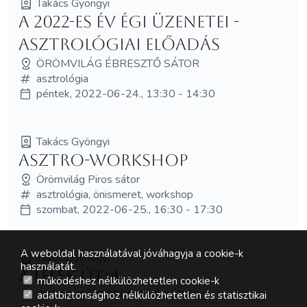
Takács Gyöngyi
A 2022-es év égi üzenetei -
asztrológiai előadás
ÖRÖMVILÁG ÉBRESZTŐ SÁTOR
asztrológia
péntek, 2022-06-24., 13:30 - 14:30
Takács Gyöngyi
Asztro-workshop
Örömvilág Piros sátor
asztrológia, önismeret, workshop
szombat, 2022-06-25., 16:30 - 17:30
A weboldal használatával jóváhagyja a cookie-k
Takács Gyöngyi
használatát.
A lélek útja
működéshez nélkülözhetetlen cookie-k
ÖRÖMVILÁG ÉBRESZTŐ SÁTOR
adatbiztonsághoz nélkülözhetetlen és statisztikai