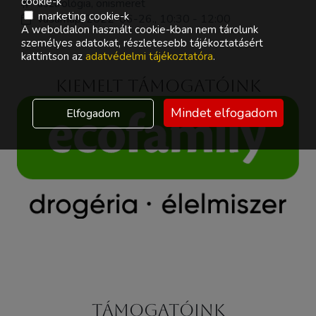
cookie-k
asztrológia, önismeret
marketing cookie-k
vasárnap, 2022-06-26., 10:30 - 12:00
A weboldalon használt cookie-kban nem tárolunk
személyes adatokat, részletesebb tájékoztatásért
kattintson az
adatvédelmi tájékoztatóra
.
Kiemelt támogatóink
Mindet elfogadom
Elfogadom
Támogatóink