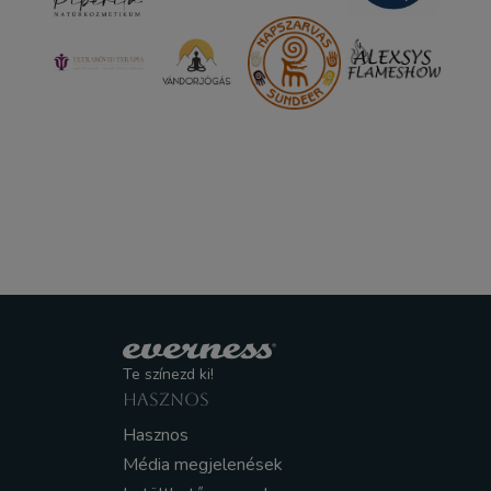
Te színezd ki!
HASZNOS
Hasznos
Média megjelenések