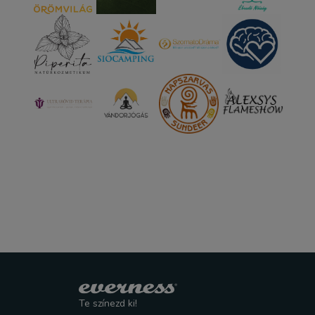
Te színezd ki!