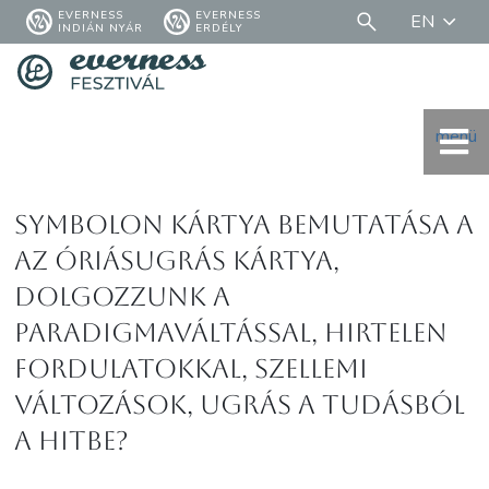
EVERNESS
EVERNESS
EN
INDIÁN NYÁR
ERDÉLY
menü
Symbolon kártya bemutatása a
Az Óriásugrás kártya,
dolgozzunk a
paradigmaváltással, hirtelen
fordulatokkal, szellemi
változások, ugrás a tudásból
a hitbe?