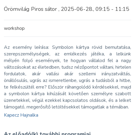
Örömvilág Piros sátor , 2025-06-28., 09:15 - 11:15
workshop
Az esemény leírása: Symbolon kártya rövid bemutatása,
szerepszemélyiségek, az emlékezés játéka, a lelkünk
mélyén folyó események, te hogyan vállalod fel a nagy
változásokat az életedben, tudsz nézőpontot váltani, hirtelen
fordulatok, akár vallási akár szellemi irányzatváltás,
önállósulás, ugrás az ismeretlenbe, ugrás a tudásból a hitbe,
te felkészültél erre? Először ráhangolódó kérdésekkel, majd
a symbolon kártya kihúzását követően személyre szabott
üzenetekkel, végül ezekkel kapcsolatos oldások, és a lelket
támogató, megerősítő letöltésekkel támogatlak a témában.
Kapecz Hajnalka
Az előadó(k) további programjai