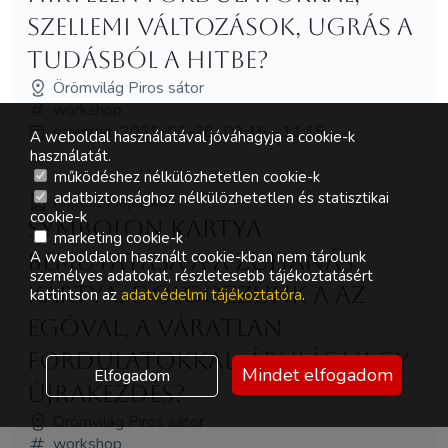
szellemi változások, ugrás a
tudásból a hitbe?
Örömvilág Piros sátor
workshop
szombat, 2025-06-28., 09:15 - 11:15
A weboldal használatával jóváhagyja a cookie-k
használatát.
működéshez nélkülözhetetlen cookie-k
adatbiztonsághoz nélkülözhetetlen és statisztikai
Kapecz Hajnalka
cookie-k
Symbolon kártya
marketing cookie-k
A weboldalon használt cookie-kban nem tárolunk
bemutatása a A Zuhanás
személyes adatokat, részletesebb tájékoztatásért
kártya, dolgozzunk a az
kattintson az
adatvédelmi tájékoztatóra
.
egóval, a váratlan
fordulatokkal, árulás vagy
Mindet elfogadom
Elfogadom
újrakezdés?
Örömvilág Piros sátor
workshop