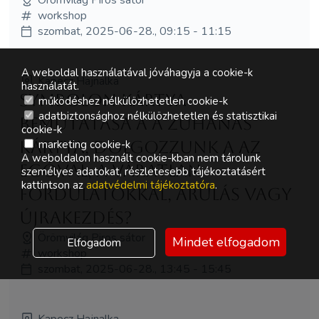
workshop
szombat, 2025-06-28., 09:15 - 11:15
A weboldal használatával jóváhagyja a cookie-k
Kapecz Hajnalka
használatát.
Symbolon kártya
működéshez nélkülözhetetlen cookie-k
adatbiztonsághoz nélkülözhetetlen és statisztikai
bemutatása a A Zuhanás
cookie-k
kártya, dolgozzunk a az
marketing cookie-k
A weboldalon használt cookie-kban nem tárolunk
egóval, a váratlan
személyes adatokat, részletesebb tájékoztatásért
kattintson az
adatvédelmi tájékoztatóra
.
fordulatokkal, árulás vagy
újrakezdés?
Örömvilág Piros sátor
Mindet elfogadom
Elfogadom
workshop
szombat, 2025-06-28., 13:45 - 15:45
Kapecz Hajnalka