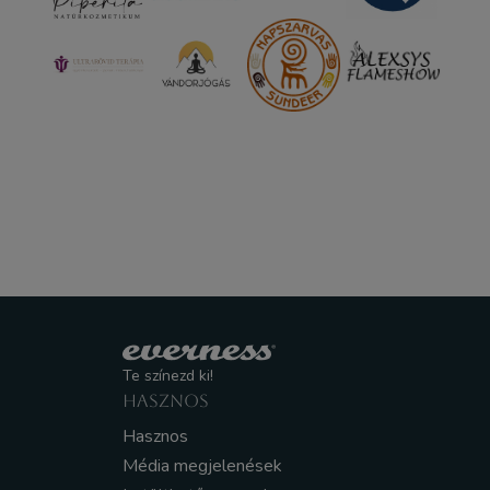
Te színezd ki!
HASZNOS
Hasznos
Média megjelenések