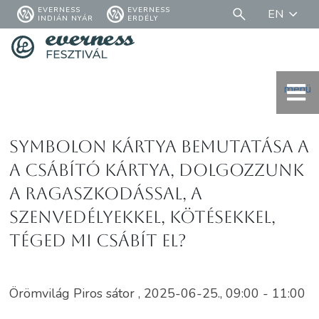
EVERNESS
EVERNESS
EN
INDIÁN NYÁR
ERDÉLY
menü
Symbolon kártya bemutatása a
A Csábító kártya, dolgozzunk
a ragaszkodással, a
szenvedélyekkel, kötésekkel,
téged mi csábít el?
Örömvilág Piros sátor , 2025-06-25., 09:00 - 11:00