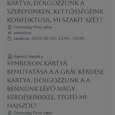
kártya, dolgozzunk a
szerepeinken, kettősségeink
konfliktusa, mi szakít szét?
Örömvilág Piros sátor
workshop
vasárnap, 2025-06-29., 13:45 - 15:45
Kapecz Hajnalka
Symbolon kártya
bemutatása a A Grál Kérdése
kártya, dolgozzunk a a
bennünk lévő nagy
kérdéseinkkel, téged mi
hajszol?
Örömvilág Piros sátor