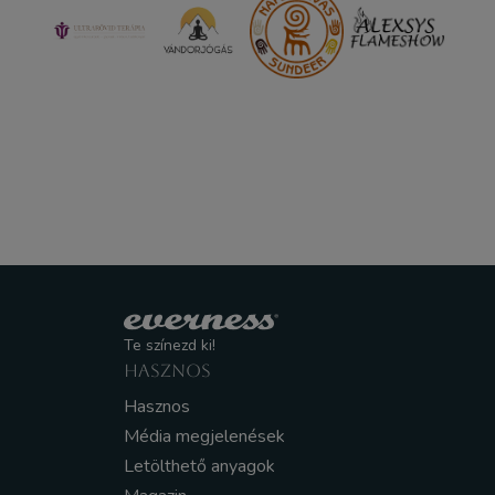
Te színezd ki!
HASZNOS
Hasznos
Média megjelenések
Letölthető anyagok