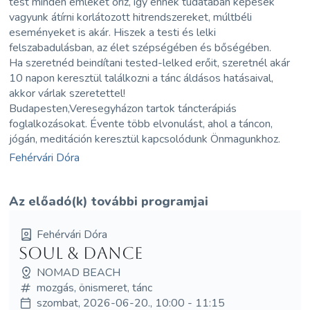
test minden emléket őriz, így ennek tudatában képesek
vagyunk átírni korlátozott hitrendszereket, múltbéli
eseményeket is akár. Hiszek a testi és lelki
felszabadulásban, az élet szépségében és bőségében.
Ha szeretnéd beindítani tested-lelked erőit, szeretnél akár
10 napon keresztül találkozni a tánc áldásos hatásaival,
akkor várlak szeretettel!
Budapesten,Veresegyházon tartok táncterápiás
foglalkozásokat. Évente több elvonulást, ahol a táncon,
jógán, meditáción keresztül kapcsolódunk Önmagunkhoz.
Fehérvári Dóra
Az előadó(k) további programjai
Fehérvári Dóra
Soul & Dance
NOMAD BEACH
mozgás, önismeret, tánc
szombat, 2026-06-20., 10:00 - 11:15