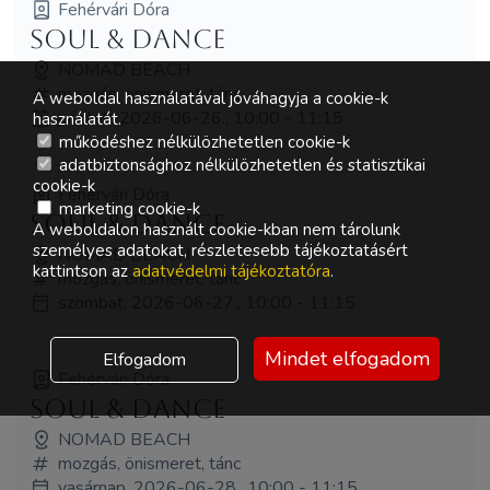
Fehérvári Dóra
Soul & Dance
NOMAD BEACH
mozgás, önismeret, tánc
A weboldal használatával jóváhagyja a cookie-k
péntek, 2026-06-26., 10:00 - 11:15
használatát.
működéshez nélkülözhetetlen cookie-k
adatbiztonsághoz nélkülözhetetlen és statisztikai
cookie-k
Fehérvári Dóra
marketing cookie-k
Soul & Dance
A weboldalon használt cookie-kban nem tárolunk
személyes adatokat, részletesebb tájékoztatásért
NOMAD BEACH
kattintson az
adatvédelmi tájékoztatóra
.
mozgás, önismeret, tánc
szombat, 2026-06-27., 10:00 - 11:15
Mindet elfogadom
Elfogadom
Fehérvári Dóra
Soul & Dance
NOMAD BEACH
mozgás, önismeret, tánc
vasárnap, 2026-06-28., 10:00 - 11:15