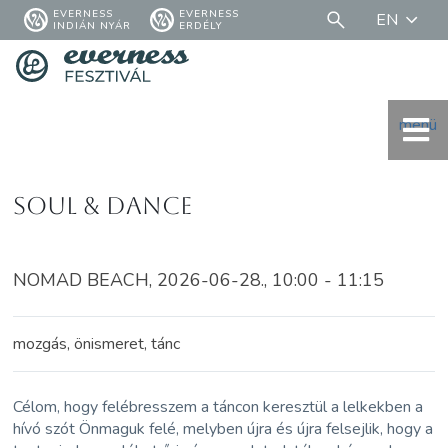
EVERNESS
EVERNESS
EN
INDIÁN NYÁR
ERDÉLY
menü
Soul & Dance
NOMAD BEACH, 2026-06-28., 10:00 - 11:15
mozgás, önismeret, tánc
Célom, hogy felébresszem a táncon keresztül a lelkekben a
hívó szót Önmaguk felé, melyben újra és újra felsejlik, hogy a