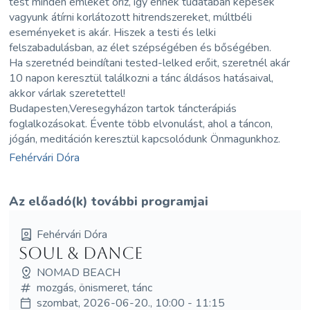
test minden emléket őriz, így ennek tudatában képesek
vagyunk átírni korlátozott hitrendszereket, múltbéli
eseményeket is akár. Hiszek a testi és lelki
felszabadulásban, az élet szépségében és bőségében.
Ha szeretnéd beindítani tested-lelked erőit, szeretnél akár
10 napon keresztül találkozni a tánc áldásos hatásaival,
akkor várlak szeretettel!
Budapesten,Veresegyházon tartok táncterápiás
foglalkozásokat. Évente több elvonulást, ahol a táncon,
jógán, meditáción keresztül kapcsolódunk Önmagunkhoz.
Fehérvári Dóra
Az előadó(k) további programjai
Fehérvári Dóra
Soul & Dance
NOMAD BEACH
mozgás, önismeret, tánc
szombat, 2026-06-20., 10:00 - 11:15