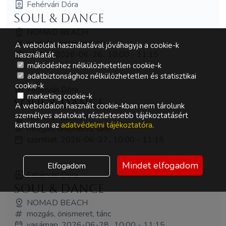
Fehérvári Dóra
Soul & Dance
NOMAD BEACH
mozgás, önismeret, tánc
A weboldal használatával jóváhagyja a cookie-k
péntek, 2026-06-26., 10:00 - 11:15
használatát.
működéshez nélkülözhetetlen cookie-k
adatbiztonsághoz nélkülözhetetlen és statisztikai
cookie-k
Fehérvári Dóra
marketing cookie-k
Soul & Dance
A weboldalon használt cookie-kban nem tárolunk
személyes adatokat, részletesebb tájékoztatásért
NOMAD BEACH
kattintson az
adatvédelmi tájékoztatóra
.
mozgás, önismeret, tánc
szombat, 2026-06-27., 10:00 - 11:15
Mindet elfogadom
Elfogadom
Fehérvári Dóra
Soul & Dance
NOMAD BEACH
mozgás, önismeret, tánc
vasárnap, 2026-06-28., 10:00 - 11:15