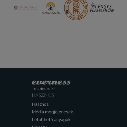
Te színezd ki!
HASZNOS
Hasznos
Média megjelenések
Letölthető anyagok