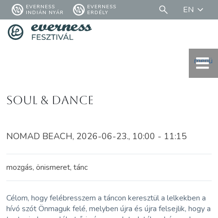
EVERNESS
EVERNESS
EN
INDIÁN NYÁR
ERDÉLY
menü
Soul & Dance
NOMAD BEACH, 2026-06-23., 10:00 - 11:15
mozgás, önismeret, tánc
Célom, hogy felébresszem a táncon keresztül a lelkekben a
hívó szót Önmaguk felé, melyben újra és újra felsejlik, hogy a