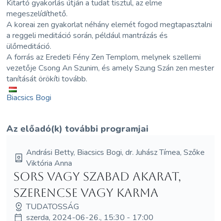
Kitartó gyakorlás útján a tudat tisztul, az elme
megeszelídíthető.
A koreai zen gyakorlat néhány elemét fogod megtapasztalni
a reggeli meditáció során, például mantrázás és
ülőmeditáció.
A forrás az Eredeti Fény Zen Templom, melynek szellemi
vezetője Csong An Szunim, és amely Szung Szán zen mester
tanítását örökíti tovább.
Biacsics Bogi
Az előadó(k) további programjai
Andrási Betty, Biacsics Bogi, dr. Juhász Tímea, Szőke
Viktória Anna
Sors vagy szabad akarat,
szerencse vagy karma
TUDATOSSÁG
szerda, 2024-06-26., 15:30 - 17:00