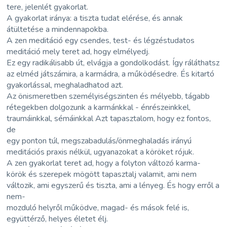
tere, jelenlét gyakorlat.
A gyakorlat iránya: a tiszta tudat elérése, és annak
átültetése a mindennapokba.
A zen meditáció egy csendes, test- és légzéstudatos
meditáció mely teret ad, hogy elmélyedj.
Ez egy radikálisabb út, elvágja a gondolkodást. Így ráláthatsz
az elméd játszámira, a karmádra, a működésedre. És kitartó
gyakorlással, meghaladhatod azt.
Az önismeretben személyiségszinten és mélyebb, tágabb
rétegekben dolgozunk a karmánkkal - énrészeinkkel,
traumáinkkal, sémáinkkal Azt tapasztalom, hogy ez fontos,
de
egy ponton túl, megszabadulás/önmeghaladás irányú
meditációs praxis nélkül, ugyanazokat a köröket rójuk.
A zen gyakorlat teret ad, hogy a folyton változó karma-
körök és szerepek mögött tapasztalj valamit, ami nem
változik, ami egyszerű és tiszta, ami a lényeg. És hogy erről a
nem-
mozduló helyről működve, magad- és mások felé is,
együttérző, helyes életet élj.