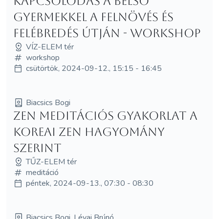
Kapcsolódás a belső
gyermekkel a felnövés és
felébredés útján - WORKSHOP
VÍZ-ELEM tér
workshop
csütörtök, 2024-09-12., 15:15 - 16:45
Biacsics Bogi
Zen meditációs gyakorlat a
koreai zen hagyomány
szerint
TŰZ-ELEM tér
meditáció
péntek, 2024-09-13., 07:30 - 08:30
Biacsics Bogi, Lévai Brúnó