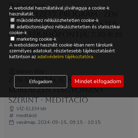
Biacsics Bogi
A weboldal használatával jóváhagyja a cookie-k
ÁTHELYEZETT PROGRAM - Zen
használatát.
működéshez nélkülözhetetlen cookie-k
meditáció - Helyszíne: SZER-
adatbiztonsághoz nélkülözhetetlen és statisztikai
cookie-k
ELEM tér Időpontja: 7:30-8:30
marketing cookie-k
VÍZ-ELEM tér
A weboldalon használt cookie-kban nem tárolunk
szombat, 2024-09-14., 09:15 - 10:15
személyes adatokat, részletesebb tájékoztatásért
kattintson az
adatvédelmi tájékoztatóra
.
Biacsics Bogi
Zen meditációs gyakorlat a
Mindet elfogadom
Elfogadom
koreai zen hagyomány
szerint - MEDITÁCIÓ
VÍZ-ELEM tér
meditáció
vasárnap, 2024-09-15., 09:15 - 10:15