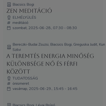
Biacsics Bogi
Zen meditáció
ELMÉLYÜLÉS
meditáció
szombat, 2025-06-28., 07:30 - 08:30
Bereczki-Budai Zsuzsi, Biacsics Bogi, Greguska Judit, Kun
Szilvi
A teremtés energia minőség
különbsége nő és férfi
között
TUDATOSSÁG
önismeret
vasárnap, 2025-06-29., 15:45 - 16:45
Biacsics Bogi, Lévai Brúnó