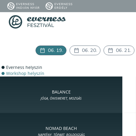
EVERNESS
EVERNESS
INDIÁN NYÁR
ERDÉLY
06. 19.
06. 20.
06. 21.
Everness helyszín
Workshop helyszín
BALANCE
JÓGA, ÖNISMERET, MOZGÁS
NOMAD BEACH
NAPFÉNY, TÓPART, BOLDOGSÁG