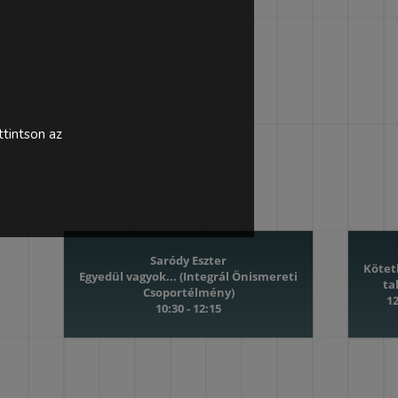
tintson az
Saródy Eszter
Kötet
Egyedül vagyok... (Integrál Önismereti
ta
Csoportélmény)
12
10:30 - 12:15