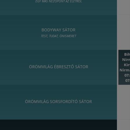
EGY MÁS NÉZŐPONT AZ ÉLETRŐL
BODYWAY SÁTOR
TEST, TUDAT, ÖNISMERET
Bi
Nir
Ki
ÖRÖMVILÁG ÉBRESZTŐ SÁTOR
Nirm
07:
07
ÖRÖMVILÁG SORSFORDÍTÓ SÁTOR