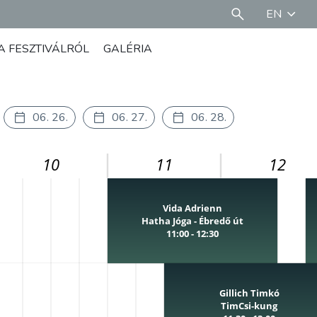
EN
A FESZTIVÁLRÓL
GALÉRIA
06. 26.
06. 27.
06. 28.
10
11
12
Vida Adrienn
Hatha Jóga - Ébredő út
11:00 - 12:30
Gillich Timkó
TimCsi-kung