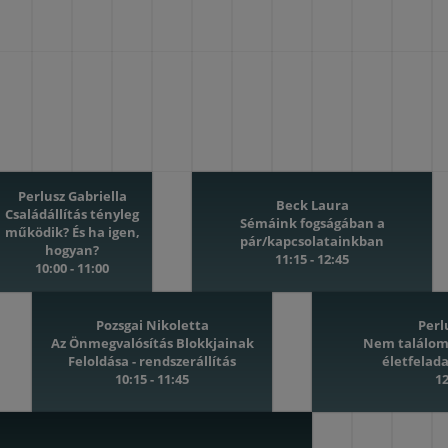
Perlusz Gabriella
Beck Laura
Családállítás tényleg
Sémáink fogságában a
működik? És ha igen,
pár/kapcsolatainkban
hogyan?
11:15 - 12:45
10:00 - 11:00
Pozsgai Nikoletta
Perl
Az Önmegvalósítás Blokkjainak
Nem találom 
Feloldása - rendszerállítás
életfelad
10:15 - 11:45
12