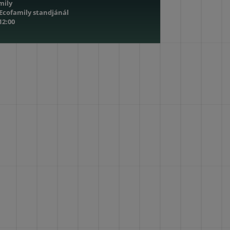
mily
 Ecofamily standjánál
 12:00