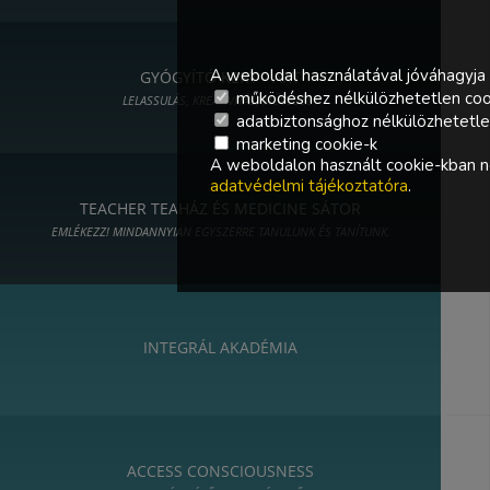
A weboldal használatával jóváhagyja 
GYÓGYÍTÓ KERT - ART
működéshez nélkülözhetetlen coo
LELASSULÁS, KREATIVITÁS, MŰVÉSZET
adatbiztonsághoz nélkülözhetetlen 
marketing cookie-k
A weboldalon használt cookie-kban ne
adatvédelmi tájékoztatóra
.
TEACHER TEAHÁZ ÉS MEDICINE SÁTOR
EMLÉKEZZ! MINDANNYIAN EGYSZERRE TANULUNK ÉS TANÍTUNK.
INTEGRÁL AKADÉMIA
ACCESS CONSCIOUSNESS