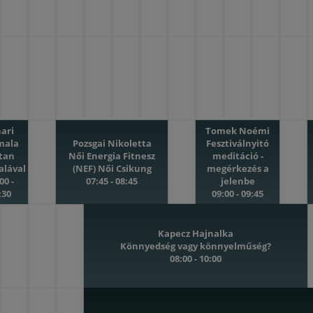
hari
Tomek Noémi
mala
Pozsgai Nikoletta
Fesztiválnyitó
rtan
Női Energia Fitnesz
meditáció -
alával
(NEF) Női Csikung
megérkezés a
00 -
07:45 - 08:45
jelenbe
:30
09:00 - 09:45
Kapecz Hajnalka
Könnyedség vagy könnyelműség?
08:00 - 10:00