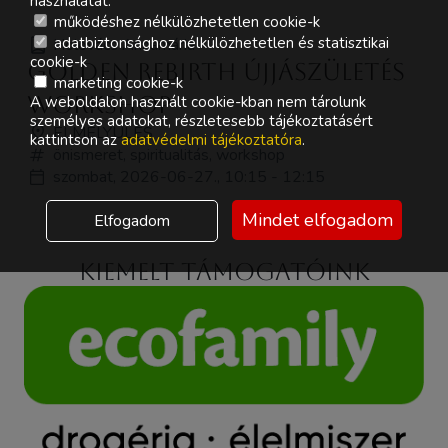
használatát.
működéshez nélkülözhetetlen cookie-k
adatbiztonsághoz nélkülözhetetlen és statisztikai
Holovács Annamária
cookie-k
Golden Rebirth Újjászületés
marketing cookie-k
workshop
A weboldalon használt cookie-kban nem tárolunk
személyes adatokat, részletesebb tájékoztatásért
ELMÉLYÜLÉS
kattintson az
adatvédelmi tájékoztatóra
.
önismeret, spiritualitás, workshop
szombat, 2026-06-27., 10:15 - 12:15
Mindet elfogadom
Elfogadom
Kiemelt támogatóink