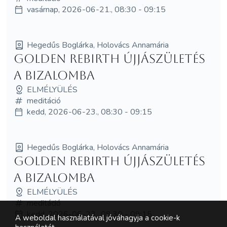
vasárnap, 2026-06-21., 08:30 - 09:15
Hegedűs Boglárka, Holovács Annamária
Golden Rebirth Újjászületés
a bizalomba
ELMÉLYÜLÉS
meditáció
kedd, 2026-06-23., 08:30 - 09:15
Hegedűs Boglárka, Holovács Annamária
Golden Rebirth Újjászületés
a bizalomba
ELMÉLYÜLÉS
meditáció
kedd, 2026-06-23., 08:30 - 09:15
A weboldal használatával jóváhagyja a cookie-k