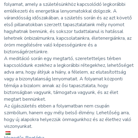
folyamat, amely a születésünkhöz kapcsolódó legkorábbi
emlékezeti és energetikai lenyomatokkal dolgozik. A
várandósság időszakában, a születés során és az azt követő
első pillanatokban szerzett tapasztalataink mély nyomot
hagyhatnak bennünk, és sokszor tudattalanul is hatással
lehetnek önbizalmunkra, kapcsolatainkra, életenergiánkra, az
öröm megélésére való képességünkre és a
biztonságérzetünkre.
A meditáció során egy megtartó, szeretetteljes térben
kapcsolódunk ezekhez a legkorábbi rétegekhez, lehetőséget
adva arra, hogy átírjuk a hiány, a félelem, az elutasítottság
vagy a bizonytalanság lenyomatait. A folyamat központi
témája a bizalom: annak az ősi tapasztalata, hogy
biztonságban vagyunk, támogatva vagyunk, és az élet
megtart bennünket.
Az újjászületés ebben a folyamatban nem csupán
szimbólum, hanem egy mély belső élmény. Lehetőség arra,
hogy új alapokra helyezzük önmagunkhoz és az élethez való
viszonyunkat.
Hegedűs Boglárka