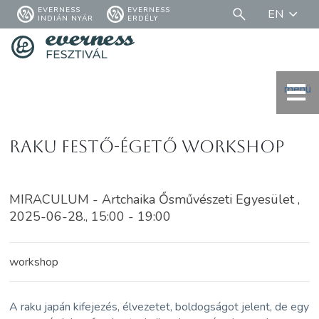
EVERNESS
EVERNESS
EN
INDIÁN NYÁR
ERDÉLY
menü
Raku festő-égető workshop
MIRACULUM - Artchaika Ősművészeti Egyesület ,
2025-06-28., 15:00 - 19:00
workshop
A raku japán kifejezés, élvezetet, boldogságot jelent, de egy