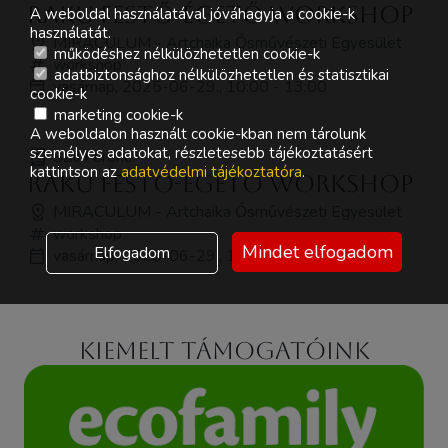
Raku festő-égető workshop
A weboldal használatával jóváhagyja a cookie-k
használatát.
MIRACULUM - Artchaika Ősművészeti Egyesület
működéshez nélkülözhetetlen cookie-k
workshop
adatbiztonsághoz nélkülözhetetlen és statisztikai
vasárnap, 2025-06-29., 10:00 - 13:00
cookie-k
marketing cookie-k
A weboldalon használt cookie-kban nem tárolunk
személyes adatokat, részletesebb tájékoztatásért
Szili Ferenc
kattintson az
adatvédelmi tájékoztatóra
.
Raku festő-égető workshop
MIRACULUM - Artchaika Ősművészeti Egyesület
workshop
Mindet elfogadom
Elfogadom
vasárnap, 2025-06-29., 15:00 - 19:00
Kiemelt támogatóink