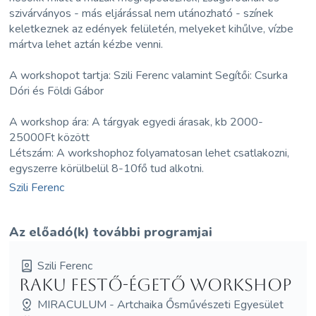
szivárványos - más eljárással nem utánozható - színek
keletkeznek az edények felületén, melyeket kihűlve, vízbe
mártva lehet aztán kézbe venni.
A workshopot tartja: Szili Ferenc valamint Segítői: Csurka
Dóri és Földi Gábor
A workshop ára: A tárgyak egyedi árasak, kb 2000-
25000Ft között
Létszám: A workshophoz folyamatosan lehet csatlakozni,
egyszerre körülbelül 8-10fő tud alkotni.
Szili Ferenc
Az előadó(k) további programjai
Szili Ferenc
Raku festő-égető workshop
MIRACULUM - Artchaika Ősművészeti Egyesület