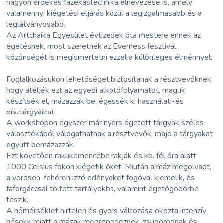
nagyon érdekes fazekastechnika elnevezése is, amely
valamennyi kiégetési eljárás közül a legizgalmasabb és a
leglátványosabb.
Az Artchaika Egyesület évtizedek óta mestere ennek az
égetésnek, most szeretnék az Everness fesztivál
közönségét is megismertetni ezzel a különleges élménnyel:
Foglalkozásukon lehetőséget biztosítanak a résztvevőknek,
hogy átéljék ezt az egyedi alkotófolyamatot, maguk
készítsék el, mázazzák be, égessék ki használati-és
dísztárgyaikat.
A workshopon egyszer már nyers égetett tárgyak széles
választékából válogathatnak a résztvevők, majd a tárgyakat
együtt bemázazzák.
Ezt követően rakukemencébe rakják és kb. fél óra alatt
1000 Celsius fokon kiégetik őket. Miután a máz megolvadt,
a vörösen-fehéren izzó edényeket fogóval kiemelik, és
faforgáccsal töltött tartályokba, valamint égetőgödörbe
teszik.
A hőmérséklet hirtelen és gyors változása okozta intenzív
hősokk miatt a mázak megrepedeznek, zsugorodnak és