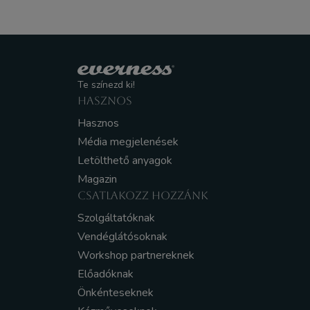
Te színezd ki!
HASZNOS
Hasznos
Média megjelenések
Letölthető anyagok
Magazin
CSATLAKOZZ HOZZÁNK
Szolgáltatóknak
Vendéglátósoknak
Workshop partnereknek
Előadóknak
Önkénteseknek