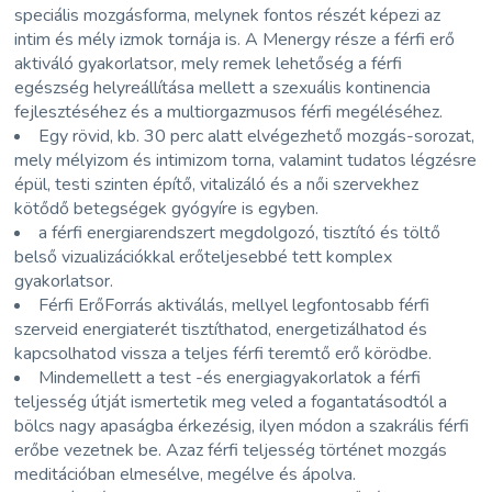
speciális mozgásforma, melynek fontos részét képezi az
intim és mély izmok tornája is. A Menergy része a férfi erő
aktiváló gyakorlatsor, mely remek lehetőség a férfi
egészség helyreállítása mellett a szexuális kontinencia
fejlesztéséhez és a multiorgazmusos férfi megéléséhez.
Egy rövid, kb. 30 perc alatt elvégezhető mozgás-sorozat,
mely mélyizom és intimizom torna, valamint tudatos légzésre
épül, testi szinten építő, vitalizáló és a női szervekhez
kötődő betegségek gyógyíre is egyben.
a férfi energiarendszert megdolgozó, tisztító és töltő
belső vizualizációkkal erőteljesebbé tett komplex
gyakorlatsor.
Férfi ErőForrás aktiválás, mellyel legfontosabb férfi
szerveid energiaterét tisztíthatod, energetizálhatod és
kapcsolhatod vissza a teljes férfi teremtő erő körödbe.
Mindemellett a test -és energiagyakorlatok a férfi
teljesség útját ismertetik meg veled a fogantatásodtól a
bölcs nagy apaságba érkezésig, ilyen módon a szakrális férfi
erőbe vezetnek be. Azaz férfi teljesség történet mozgás
meditációban elmesélve, megélve és ápolva.