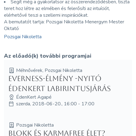
Segít még a gyakorlatsor az összerendeződésben, tiszta
teret hoz létre az elmében és felerősíti az intuíciót,
elérhetővé teszi a szellemi inspirációkat.
A bemutatót tartja: Pozsgai Nikoletta Menergym Mester
Oktató
Pozsgai Nikoletta
Az előadó(k) további programjai
Méhnővérek, Pozsgai Nikoletta
EVERNESS-élmény -Nyitó
Édenkert Labirintusjárás
ÉdenKert Agapé
szerda, 2018-06-20., 16:00 - 17:00
Pozsgai Nikoletta
Blokk és Karmafree élet?