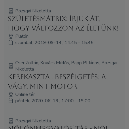
Pozsgai Nikoletta
SzületésMátrix: írjuk át,
hogy változzon az életünk!
Platón
szombat, 2019-09-14., 14:45 - 15:45
Cser Zoltán, Kovács Miklós, Papp PJ János, Pozsgai
Nikoletta
Kerekasztal beszélgetés: A
vágy, mint motor
Online tér
péntek, 2020-06-19., 17:00 - 19:00
Pozsgai Nikoletta
Női önmegvalósítás - női