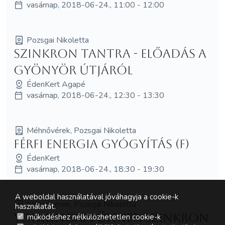
vasárnap, 2018-06-24., 11:00 - 12:00
Pozsgai Nikoletta
Szinkron Tantra - előadás a
gyönyör útjáról
ÉdenKert Agapé
vasárnap, 2018-06-24., 12:30 - 13:30
Méhnővérek, Pozsgai Nikoletta
Férfi Energia Gyógyítás (F)
ÉdenKert
vasárnap, 2018-06-24., 18:30 - 19:30
A weboldal használatával jóváhagyja a cookie-k
Méhnővérek, Pozsgai Nikoletta
használatát.
YoniLingam Ünnep. Szinkron
működéshez nélkülözhetetlen cookie-k