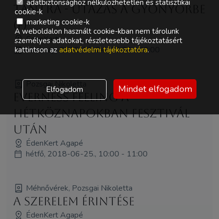
adatbiztonsághoz nélkülözhetetlen és statisztikai
Tantra - utazás a gyönyörbe
cookie-k
marketing cookie-k
(F)
A weboldalon használt cookie-kban nem tárolunk
ÉdenKert
személyes adatokat, részletesebb tájékoztatásért
vasárnap, 2018-06-24., 20:00 - 22:00
kattintson az
adatvédelmi tájékoztatóra
.
Pozsgai Nikoletta
Mindet elfogadom
Elfogadom
Everness Feeling a
Hétköznapokban Fesztivál
után
ÉdenKert Agapé
hétfő, 2018-06-25., 10:00 - 11:00
Méhnővérek, Pozsgai Nikoletta
A SzerElem Érintése
ÉdenKert Agapé