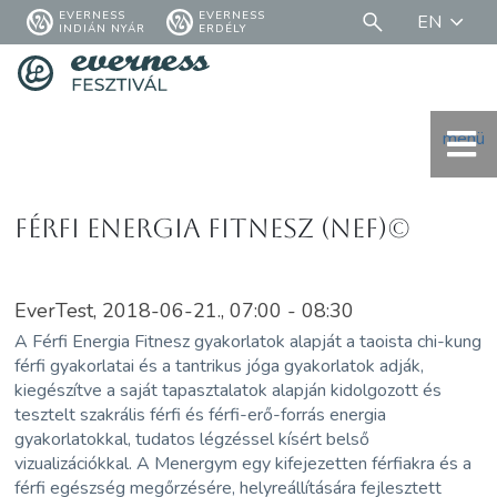
EVERNESS
EVERNESS
EN
INDIÁN NYÁR
ERDÉLY
menü
Férfi Energia Fitnesz (NEF)©
EverTest, 2018-06-21., 07:00 - 08:30
A Férfi Energia Fitnesz gyakorlatok alapját a taoista chi-kung
férfi gyakorlatai és a tantrikus jóga gyakorlatok adják,
kiegészítve a saját tapasztalatok alapján kidolgozott és
tesztelt szakrális férfi és férfi-erő-forrás energia
gyakorlatokkal, tudatos légzéssel kísért belső
vizualizációkkal. A Menergym egy kifejezetten férfiakra és a
férfi egészség megőrzésére, helyreállítására fejlesztett