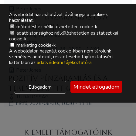
Peter Jones
A weboldal használatával jóváhagyja a cookie-k
Pozitív pénzáramlás és a
használatát.
lelkünk útja
működéshez nélkülözhetetlen cookie-k
adatbiztonsághoz nélkülözhetetlen és statisztikai
Örömvilág Piros sátor
cookie-k
workshop
marketing cookie-k
vasárnap, 2025-06-29., 16:00 - 17:30
A weboldalon használt cookie-kban nem tárolunk
személyes adatokat, részletesebb tájékoztatásért
kattintson az
adatvédelmi tájékoztatóra
.
Peter Jones
Pozitív pénzáramlás és a
Mindet elfogadom
Elfogadom
teremtés 5 titka
TUDATOSSÁG
hétfő, 2025-06-30., 10:30 - 11:15
Kiemelt támogatóink