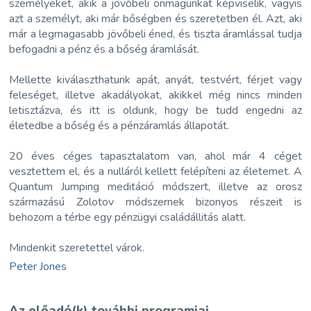
személyeket, akik a jövőbeli önmagunkat képviselik, vagyis
azt a személyt, aki már bőségben és szeretetben él. Azt, aki
már a legmagasabb jövőbeli éned, és tiszta áramlással tudja
befogadni a pénz és a bőség áramlását.
Mellette kiválaszthatunk apát, anyát, testvért, férjet vagy
feleséget, illetve akadályokat, akikkel még nincs minden
letisztázva, és itt is oldunk, hogy be tudd engedni az
életedbe a bőség és a pénzáramlás állapotát.
20 éves céges tapasztalatom van, ahol már 4 céget
vesztettem el, és a nulláról kellett felépíteni az életemet. A
Quantum Jumping meditáció módszert, illetve az orosz
származású Zolotov módszernek bizonyos részeit is
behozom a térbe egy pénzügyi családállitás alatt.
Mindenkit szeretettel várok.
Peter Jones
Az előadó(k) további programjai