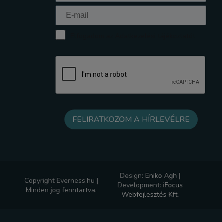
Elfogadom az Adatkezelési tájékoztatót
Design:
Eniko Agh
|
Copyright Everness.hu |
Development:
iFocus
Minden jog fenntartva.
Webfejlesztés Kft.