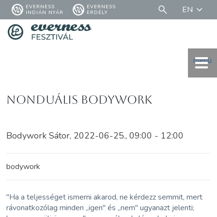
EVERNESS
EVERNESS
EN
INDIÁN NYÁR
ERDÉLY
menü
Nonduális Bodywork
Bodywork Sátor, 2022-06-25., 09:00 - 12:00
bodywork
"Ha a teljességet ismerni akarod, ne kérdezz semmit, mert
rávonatkozólag minden „igen" és „nem" ugyanazt jelenti;