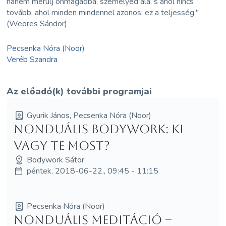
hanem merülj önmagadba, személyed alá, s ahol nincs
tovább, ahol minden mindennel azonos: ez a teljesség."
(Weöres Sándor)
Pecsenka Nóra (Noor)
Veréb Szandra
Az előadó(k) további programjai
Gyurik János, Pecsenka Nóra (Noor)
Nonduális bodywork: Ki
vagy te most?
Bodywork Sátor
péntek, 2018-06-22., 09:45 - 11:15
Pecsenka Nóra (Noor)
Nonduális meditáció –