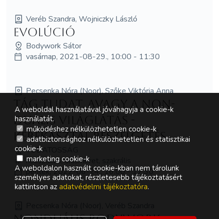
Veréb Szandra, Wojniczky László
Evolúció
Bodywork Sátor
vasárnap, 2021-08-29., 10:00 - 11:30
Pecsenka Nóra (Noor), Szőke Viktória Anna
Tág tudat, avagy a non-
A weboldal használatával jóváhagyja a cookie-k
duális világlátás -
használatát.
működéshez nélkülözhetetlen cookie-k
kerekasztal beszélgetés
adatbiztonsághoz nélkülözhetetlen és statisztikai
cookie-k
TUDATOSSÁG
marketing cookie-k
holisztikus, önismeret, szakrális
A weboldalon használt cookie-kban nem tárolunk
péntek, 2022-06-24., 16:00 - 17:30
személyes adatokat, részletesebb tájékoztatásért
kattintson az
adatvédelmi tájékoztatóra
.
Pecsenka Nóra (Noor), Veréb Szandra
Nonduális Bodywork