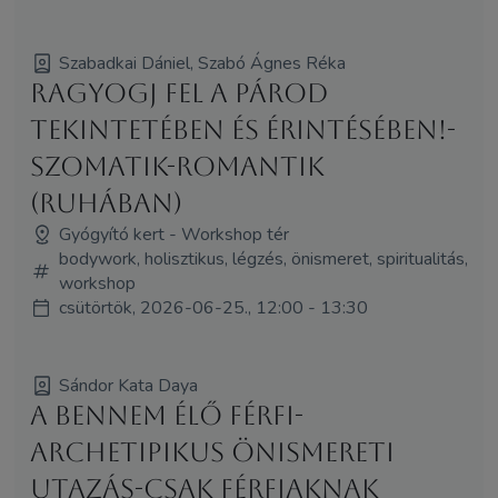
Szabadkai Dániel, Szabó Ágnes Réka
Ragyogj fel a párod
tekintetében és érintésében!-
Szomatik-Romantik
(ruhában)
Gyógyító kert - Workshop tér
bodywork, holisztikus, légzés, önismeret, spiritualitás,
workshop
csütörtök, 2026-06-25., 12:00 - 13:30
Sándor Kata Daya
A bennem élő Férfi-
archetipikus önismereti
utazás-csak férfiaknak