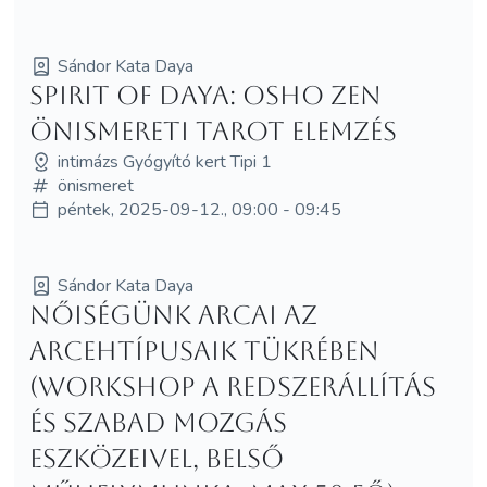
Sándor Kata Daya
Spirit of Daya: Osho Zen
önismereti Tarot elemzés
intimázs Gyógyító kert Tipi 1
önismeret
péntek, 2025-09-12., 09:00 - 09:45
Sándor Kata Daya
Nőiségünk arcai az
arcehtípusaik tükrében
(workshop a redszerállítás
és szabad mozgás
eszközeivel, belső