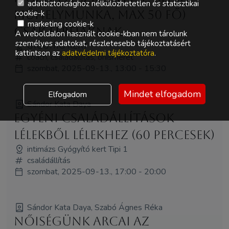
adatbiztonsághoz nélkülözhetetlen és statisztikai
műhelymunka, max 50 fő)
cookie-k
marketing cookie-k
CSAK FÉRFIAKNAK
A weboldalon használt cookie-kban nem tárolunk
személyes adatokat, részletesebb tájékoztatásért
GYÓGYÍTÓ KERT
kattintson az
adatvédelmi tájékoztatóra
.
coach, családállítás, önismeret
szombat, 2025-09-13., 13:00 - 15:30
Mindet elfogadom
Elfogadom
Sándor Kata Daya
Egyéni családállítások
Lélekből lélekhez (60 percesek)
intimázs Gyógyító kert Tipi 1
családállítás
szombat, 2025-09-13., 17:00 - 20:00
Sándor Kata Daya, Szabó Ágnes Réka
Nőiségünk arcai az