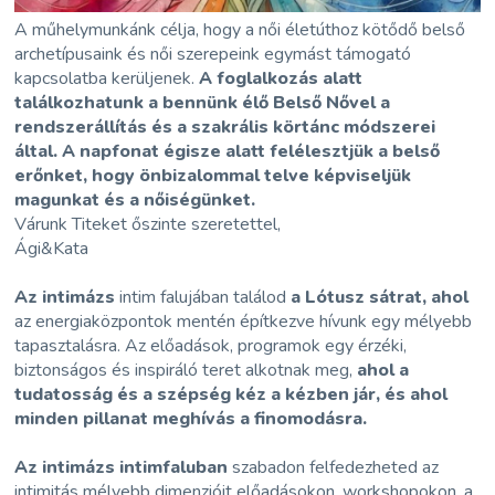
A műhelymunkánk célja, hogy a női életúthoz kötődő belső
archetípusaink és női szerepeink egymást támogató
kapcsolatba kerüljenek.
A foglalkozás alatt
találkozhatunk a bennünk élő Belső Nővel a
rendszerállítás és a szakrális körtánc módszerei
által. A napfonat égisze alatt felélesztjük a belső
erőnket, hogy önbizalommal telve képviseljük
magunkat és a nőiségünket.
Várunk Titeket őszinte szeretettel,
Ági&Kata
Az intimázs
intim falujában találod
a Lótusz sátrat, ahol
az energiaközpontok mentén építkezve hívunk egy mélyebb
tapasztalásra. Az előadások, programok egy érzéki,
biztonságos és inspiráló teret alkotnak meg,
ahol a
tudatosság és a szépség kéz a kézben jár, és ahol
minden pillanat meghívás a finomodásra.
Az intimázs intimfaluban
szabadon felfedezheted az
intimitás mélyebb dimenzióit előadásokon, workshopokon, a