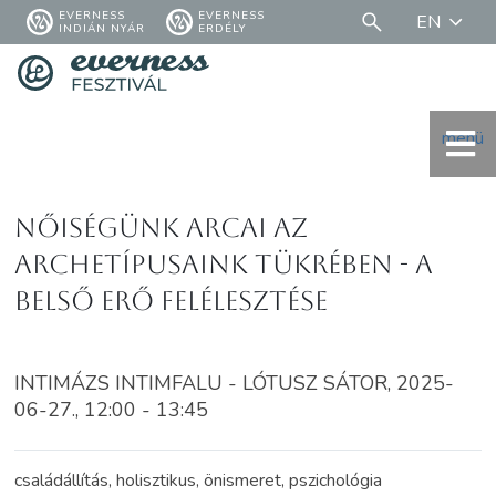
EVERNESS
EVERNESS
EN
INDIÁN NYÁR
ERDÉLY
menü
Nőiségünk arcai az
archetípusaink tükrében - A
belső erő felélesztése
INTIMÁZS INTIMFALU - LÓTUSZ SÁTOR, 2025-
06-27., 12:00 - 13:45
családállítás, holisztikus, önismeret, pszichológia