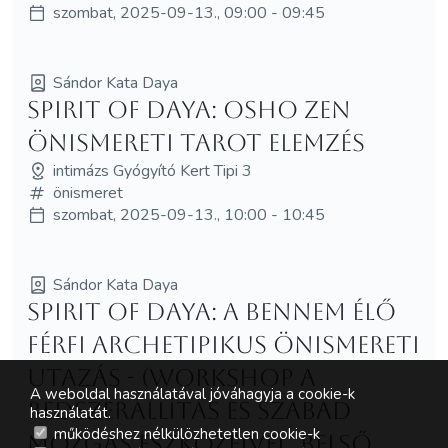
szombat, 2025-09-13., 09:00 - 09:45
Sándor Kata Daya
Spirit of Daya: Osho Zen
önismereti Tarot elemzés
intimázs Gyógyító Kert Tipi 3
önismeret
szombat, 2025-09-13., 10:00 - 10:45
Sándor Kata Daya
Spirit of Daya: A Bennem Élő
Férfi archetipikus önismereti
utazás - (workshop a
A weboldal használatával jóváhagyja a cookie-k
redszerállítás és szabad
használatát.
működéshez nélkülözhetetlen cookie-k
mozgás eszközeivel, belső