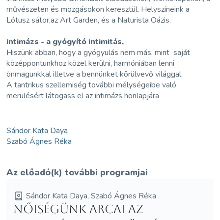
művészeten és mozgásokon keresztül. Helyszíneink a
Lótusz sátor,az Art Garden, és a Naturista Oázis.
intimázs - a gyógyító intimitás,
Hiszünk abban, hogy a gyógyulás nem más, mint saját
középpontunkhoz közel kerülni, harmóniában lenni
önmagunkkal illetve a bennünket körülvevő világgal.
A tantrikus szellemiség további mélységeibe való
merülésért látogass el az intimázs honlapjára
Sándor Kata Daya
Szabó Ágnes Réka
Az előadó(k) további programjai
Sándor Kata Daya, Szabó Ágnes Réka
Nőiségünk arcai az