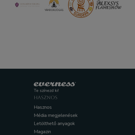
Te színezd ki!
HASZNOS
Hasznos
Média megjelenések
Letölthető anyagok
Magazin