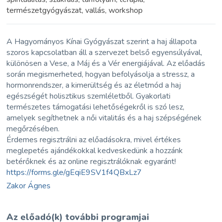
természetgyógyászat, vallás, workshop
A Hagyományos Kínai Gyógyászat szerint a haj állapota
szoros kapcsolatban áll a szervezet belső egyensúlyával,
különösen a Vese, a Máj és a Vér energiájával. Az előadás
során megismerheted, hogyan befolyásolja a stressz, a
hormonrendszer, a kimerültség és az életmód a haj
egészségét holisztikus szemléletből. Gyakorlati
természetes támogatási lehetőségekről is szó lesz,
amelyek segíthetnek a női vitalitás és a haj szépségének
megőrzésében.
Érdemes regisztrálni az előadásokra, mivel értékes
meglepetés ajándékokkal kedveskedünk a hozzánk
betérőknek és az online regisztrálóknak egyaránt!
https://forms.gle/gEqiE9SV1f4QBxLz7
Zakor Ágnes
Az előadó(k) további programjai