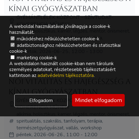
kínai gyógyászatban
GYÉMÁNTLÉLEK KÖZPONT - SZÍVTUDAT-
KOHERENCIA MŰHELY
A weboldal használatával jóváhagyja a cookie-k
alkímia, holisztikus, karrier, légzés, mentor, önismeret,
használatát.
spiritualitás, szakrális, tanfolyam, terápia,
működéshez nélkülözhetetlen cookie-k
természetgyógyászat, vallás, workshop
adatbiztonsághoz nélkülözhetetlen és statisztikai
csütörtök, 2026-06-25., 12:00 - 13:00
cookie-k
marketing cookie-k
A weboldalon használt cookie-kban nem tárolunk
személyes adatokat, részletesebb tájékoztatásért
Zakor Ágnes
kattintson az
adatvédelmi tájékoztatóra
.
Női vitalitás és hajegészség a
kínai gyógyászatban
Mindet elfogadom
GYÉMÁNTLÉLEK KÖZPONT - SZÍVTUDAT-
Elfogadom
KOHERENCIA MŰHELY
alkímia, holisztikus, karrier, légzés, mentor, önismeret,
spiritualitás, szakrális, tanfolyam, terápia,
természetgyógyászat, vallás, workshop
péntek, 2026-06-26., 11:00 - 12:00