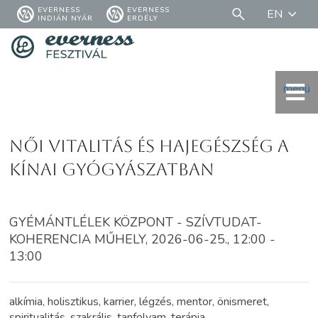
EVERNESS
EVERNESS
EN
INDIÁN NYÁR
ERDÉLY
menü
Női vitalitás és hajegészség a
kínai gyógyászatban
GYÉMÁNTLÉLEK KÖZPONT - SZÍVTUDAT-
KOHERENCIA MŰHELY, 2026-06-25., 12:00 -
13:00
alkímia, holisztikus, karrier, légzés, mentor, önismeret,
spiritualitás, szakrális, tanfolyam, terápia,