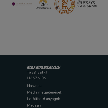
Te színezd ki!
HASZNOS
Hasznos
Média megjelenések
Letölthető anyagok
Magazin