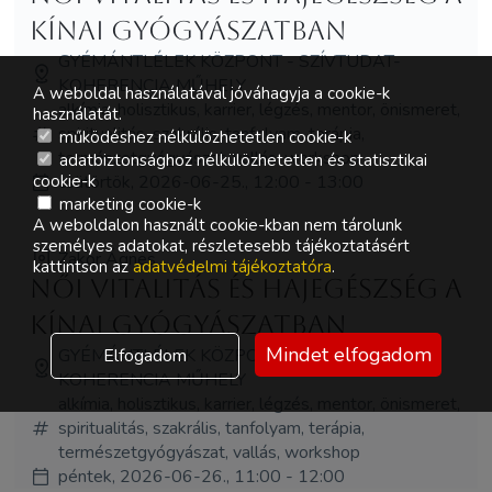
kínai gyógyászatban
GYÉMÁNTLÉLEK KÖZPONT - SZÍVTUDAT-
KOHERENCIA MŰHELY
A weboldal használatával jóváhagyja a cookie-k
alkímia, holisztikus, karrier, légzés, mentor, önismeret,
használatát.
spiritualitás, szakrális, tanfolyam, terápia,
működéshez nélkülözhetetlen cookie-k
természetgyógyászat, vallás, workshop
adatbiztonsághoz nélkülözhetetlen és statisztikai
csütörtök, 2026-06-25., 12:00 - 13:00
cookie-k
marketing cookie-k
A weboldalon használt cookie-kban nem tárolunk
személyes adatokat, részletesebb tájékoztatásért
Zakor Ágnes
kattintson az
adatvédelmi tájékoztatóra
.
Női vitalitás és hajegészség a
kínai gyógyászatban
Mindet elfogadom
GYÉMÁNTLÉLEK KÖZPONT - SZÍVTUDAT-
Elfogadom
KOHERENCIA MŰHELY
alkímia, holisztikus, karrier, légzés, mentor, önismeret,
spiritualitás, szakrális, tanfolyam, terápia,
természetgyógyászat, vallás, workshop
péntek, 2026-06-26., 11:00 - 12:00