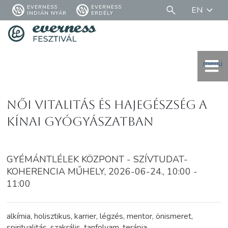
EVERNESS
EVERNESS
EN
INDIÁN NYÁR
ERDÉLY
menü
Női vitalitás és hajegészség a
kínai gyógyászatban
GYÉMÁNTLÉLEK KÖZPONT - SZÍVTUDAT-
KOHERENCIA MŰHELY, 2026-06-24., 10:00 -
11:00
alkímia, holisztikus, karrier, légzés, mentor, önismeret,
spiritualitás, szakrális, tanfolyam, terápia,