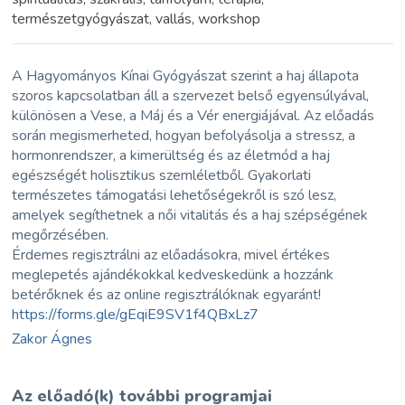
természetgyógyászat, vallás, workshop
A Hagyományos Kínai Gyógyászat szerint a haj állapota
szoros kapcsolatban áll a szervezet belső egyensúlyával,
különösen a Vese, a Máj és a Vér energiájával. Az előadás
során megismerheted, hogyan befolyásolja a stressz, a
hormonrendszer, a kimerültség és az életmód a haj
egészségét holisztikus szemléletből. Gyakorlati
természetes támogatási lehetőségekről is szó lesz,
amelyek segíthetnek a női vitalitás és a haj szépségének
megőrzésében.
Érdemes regisztrálni az előadásokra, mivel értékes
meglepetés ajándékokkal kedveskedünk a hozzánk
betérőknek és az online regisztrálóknak egyaránt!
https://forms.gle/gEqiE9SV1f4QBxLz7
Zakor Ágnes
Az előadó(k) további programjai