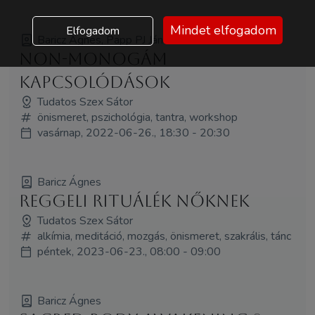
Mindet elfogadom
Elfogadom
Baricz Ágnes, Papp PJ János
Non-monogám
kapcsolódások
Tudatos Szex Sátor
önismeret, pszichológia, tantra, workshop
vasárnap, 2022-06-26., 18:30 - 20:30
Baricz Ágnes
Reggeli Rituálék Nőknek
Tudatos Szex Sátor
alkímia, meditáció, mozgás, önismeret, szakrális, tánc
péntek, 2023-06-23., 08:00 - 09:00
Baricz Ágnes