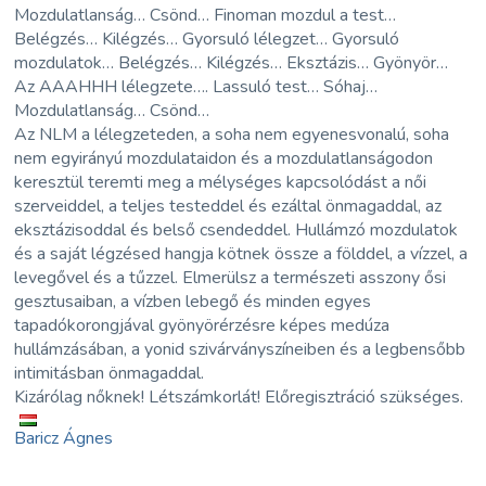
Mozdulatlanság… Csönd… Finoman mozdul a test…
Belégzés… Kilégzés… Gyorsuló lélegzet… Gyorsuló
mozdulatok… Belégzés… Kilégzés… Eksztázis… Gyönyör…
Az AAAHHH lélegzete…. Lassuló test… Sóhaj…
Mozdulatlanság… Csönd…
Az NLM a lélegzeteden, a soha nem egyenesvonalú, soha
nem egyirányú mozdulataidon és a mozdulatlanságodon
keresztül teremti meg a mélységes kapcsolódást a női
szerveiddel, a teljes testeddel és ezáltal önmagaddal, az
eksztázisoddal és belső csendeddel. Hullámzó mozdulatok
és a saját légzésed hangja kötnek össze a földdel, a vízzel, a
levegővel és a tűzzel. Elmerülsz a természeti asszony ősi
gesztusaiban, a vízben lebegő és minden egyes
tapadókorongjával gyönyörérzésre képes medúza
hullámzásában, a yonid szivárványszíneiben és a legbensőbb
intimitásban önmagaddal.
Kizárólag nőknek! Létszámkorlát! Előregisztráció szükséges.
Baricz Ágnes