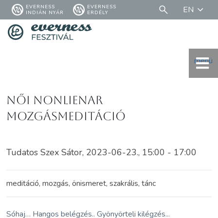
EVERNESS
EVERNESS
EN
INDIÁN NYÁR
ERDÉLY
menü
Női NonLienar
Mozgásmeditáció
Tudatos Szex Sátor, 2023-06-23., 15:00 - 17:00
meditáció, mozgás, önismeret, szakrális, tánc
Sóhaj… Hangos belégzés.. Gyönyörteli kilégzés...