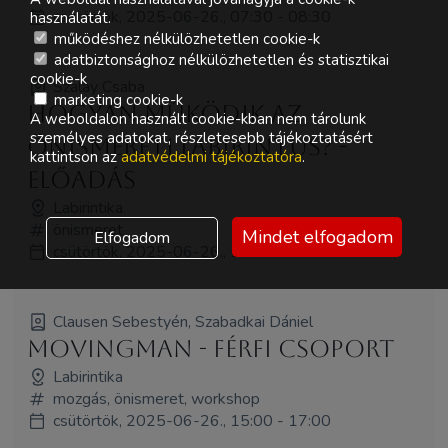
csütörtök, 2025-06-26., 07:30 - 08:30
használatát.
működéshez nélkülözhetetlen cookie-k
adatbiztonsághoz nélkülözhetetlen és statisztikai
cookie-k
Szalay Csaba
marketing cookie-k
Hogyan működik az
A weboldalon használt cookie-kban nem tárolunk
személyes adatokat, részletesebb tájékoztatásért
önismereti labirintus? -
kattintson az
adatvédelmi tájékoztatóra
.
ELŐADÁS
Labirintika
önismeret
Mindet elfogadom
Elfogadom
csütörtök, 2025-06-26., 10:00 - 11:00
Clausen Sebestyén, Szabadkai Dániel
MovingMan - férfi csoport
Labirintika
mozgás, önismeret, workshop
csütörtök, 2025-06-26., 15:00 - 17:00