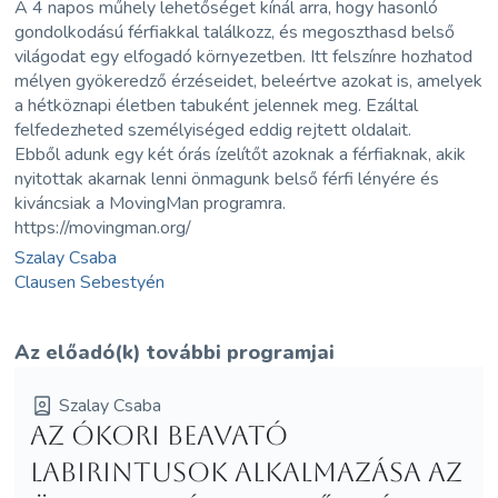
A 4 napos műhely lehetőséget kínál arra, hogy hasonló
gondolkodású férfiakkal találkozz, és megoszthasd belső
világodat egy elfogadó környezetben. Itt felszínre hozhatod
mélyen gyökeredző érzéseidet, beleértve azokat is, amelyek
a hétköznapi életben tabuként jelennek meg. Ezáltal
felfedezheted személyiséged eddig rejtett oldalait.
Ebből adunk egy két órás ízelítőt azoknak a férfiaknak, akik
nyitottak akarnak lenni önmagunk belső férfi lényére és
kiváncsiak a MovingMan programra.
https://movingman.org/
Szalay Csaba
Clausen Sebestyén
Az előadó(k) további programjai
Szalay Csaba
Az ókori beavató
labirintusok alkalmazása az