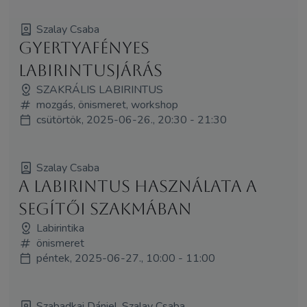
Szalay Csaba
Gyertyafényes
labirintusjárás
SZAKRÁLIS LABIRINTUS
mozgás, önismeret, workshop
csütörtök, 2025-06-26., 20:30 - 21:30
Szalay Csaba
A labirintus használata a
segítői szakmában
Labirintika
önismeret
péntek, 2025-06-27., 10:00 - 11:00
Szabadkai Dániel, Szalay Csaba