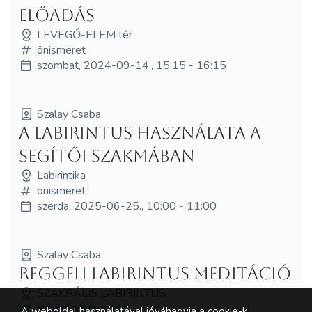
ELŐADÁS
LEVEGŐ-ELEM tér
önismeret
szombat, 2024-09-14., 15:15 - 16:15
Szalay Csaba
A labirintus használata a
segítői szakmában
Labirintika
önismeret
szerda, 2025-06-25., 10:00 - 11:00
Szalay Csaba
Reggeli labirintus meditáció
SZAKRÁLIS LABIRINTUS
meditáció, mozgás
A weboldal használatával jóváhagyja a cookie-k