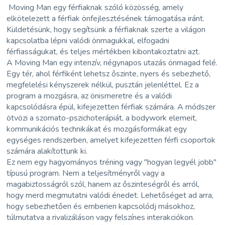
Moving Man egy férfiaknak szóló közösség, amely
elkötelezett a férfiak önfejlesztésének támogatása iránt.
Küldetésünk, hogy segítsünk a férfiaknak szerte a világon
kapcsolatba lépni valódi önmagukkal, elfogadni
férfiasságukat, és teljes mértékben kibontakoztatni azt.
A Moving Man egy intenzív, négynapos utazás önmagad felé.
Egy tér, ahol férfiként lehetsz őszinte, nyers és sebezhető,
megfelelési kényszerek nélkül, pusztán jelenléttel. Ez a
program a mozgásra, az önismeretre és a valódi
kapcsolódásra épül, kifejezetten férfiak számára. A módszer
ötvözi a szomato-pszichoterápiát, a bodywork elemeit,
kommunikációs technikákat és mozgásformákat egy
egységes rendszerben, amelyet kifejezetten férfi csoportok
számára alakítottunk ki.
Ez nem egy hagyományos tréning vagy "hogyan legyél jobb"
típusú program. Nem a teljesítményről vagy a
magabiztosságról szól, hanem az őszinteségről és arról,
hogy merd megmutatni valódi énedet. Lehetőséget ad arra,
hogy sebezhetően és emberien kapcsolódj másokhoz,
túlmutatva a rivalizáláson vagy felszínes interakciókon.