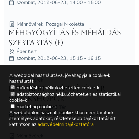
szombat, 2018-06-23., 14:00 - 15:00
Méhnővérek, Pozsgai Nikoletta
Méhgyógyítás és MéhÁldás
szertartás (F)
ÉdenKert
szombat, 2018-06-23., 15:15 - 16:15
A weboldal használatával jóváhagyja a cookie-k
Méhnővérek
használatát.
ÉdenKert Gyógyító Tér
működéshez nélkülözhetetlen cookie-k
adatbiztonsághoz nélkülözhetetlen és statisztikai
workshopok
cookie-k
marketing cookie-k
ÉdenKert Gyógyító Tér
A weboldalon használt cookie-kban nem tárolunk
vasárnap, 2018-06-24., 09:00 - 12:30
személyes adatokat, részletesebb tájékoztatásért
kattintson az
adatvédelmi tájékoztatóra
.
Méhnővérek