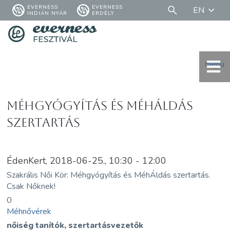
EVERNESS
EVERNESS
EN
INDIÁN NYÁR
ERDÉLY
menü
Méhgyógyítás és MéhÁldás
szertartás
ÉdenKert, 2018-06-25., 10:30 - 12:00
Szakrális Női Kör: Méhgyógyítás és MéhÁldás szertartás.
Csak Nőknek!
0
Méhnővérek
nőiség tanítók, szertartásvezetők