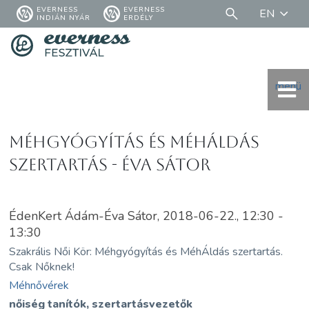
EVERNESS
EVERNESS
EN
INDIÁN NYÁR
ERDÉLY
menü
Méhgyógyítás és MéhÁldás
szertartás - Éva Sátor
ÉdenKert Ádám-Éva Sátor, 2018-06-22., 12:30 -
13:30
Szakrális Női Kör: Méhgyógyítás és MéhÁldás szertartás.
Csak Nőknek!
Méhnővérek
nőiség tanítók, szertartásvezetők