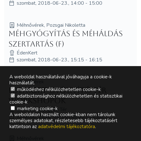
szombat, 2018-06-23., 14:00 - 15:00
Méhnővérek, Pozsgai Nikoletta
Méhgyógyítás és MéhÁldás
szertartás (F)
ÉdenKert
szombat, 2018-06-23., 15:15 - 16:15
A weboldal használatával jóváhagyja a cookie-k
Méhnővérek
használatát.
ÉdenKert Gyógyító Tér
működéshez nélkülözhetetlen cookie-k
adatbiztonsághoz nélkülözhetetlen és statisztikai
workshopok
cookie-k
marketing cookie-k
ÉdenKert Gyógyító Tér
A weboldalon használt cookie-kban nem tárolunk
vasárnap, 2018-06-24., 09:00 - 12:30
személyes adatokat, részletesebb tájékoztatásért
kattintson az
adatvédelmi tájékoztatóra
.
Méhnővérek