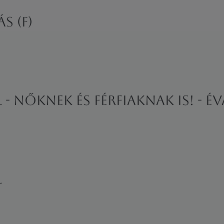
s (F)
- nőknek és férfiaknak is! - É
l