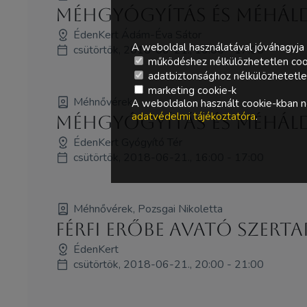
Méhgyógyítás és MéhÁldá
ÉdenKert Ádám-Éva Sátor
A weboldal használatával jóváhagyja 
csütörtök, 2018-06-21., 16:00 - 17:00
működéshez nélkülözhetetlen coo
adatbiztonsághoz nélkülözhetetlen 
marketing cookie-k
Méhnővérek
A weboldalon használt cookie-kban ne
adatvédelmi tájékoztatóra
.
Méhgyógyítás és MéhÁld
ÉdenKert Gyógyító Tér
csütörtök, 2018-06-21., 16:00 - 17:00
Méhnővérek, Pozsgai Nikoletta
Férfi Erőbe Avató szertar
ÉdenKert
csütörtök, 2018-06-21., 20:00 - 21:00