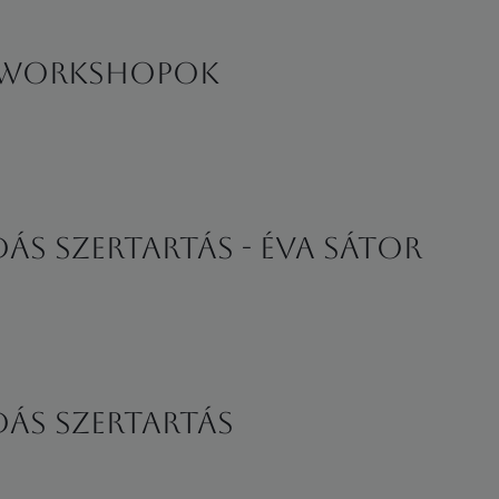
r workshopok
s szertartás - Éva Sátor
ás szertartás