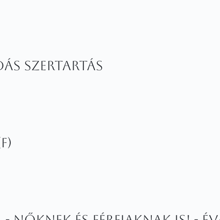
ás szertartás
F)
- nőknek és férfiaknak is! - É