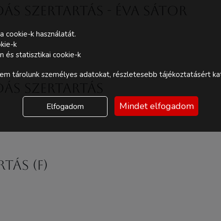
s szertartás - Éva Sátor
a cookie-k használatát.
kie-k
és statisztikai cookie-k
m tárolunk személyes adatokat, részletesebb tájékoztatásért kat
ás szertartás
Mindet elfogadom
Elfogadom
tás (F)