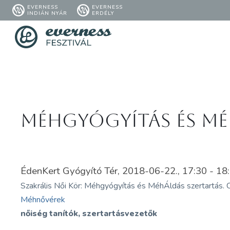
EVERNESS
EVERNESS
INDIÁN NYÁR
ERDÉLY
Méhgyógyítás és Mé
ÉdenKert Gyógyító Tér, 2018-06-22., 17:30 - 18
Szakrális Női Kör: Méhgyógyítás és MéhÁldás szertartás.
Méhnővérek
nőiség tanítók, szertartásvezetők