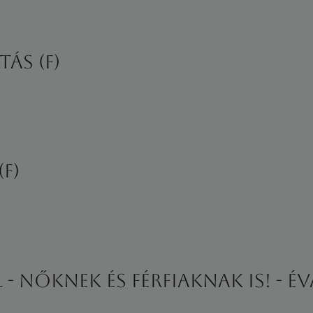
ás (F)
F)
- nőknek és férfiaknak is! - É