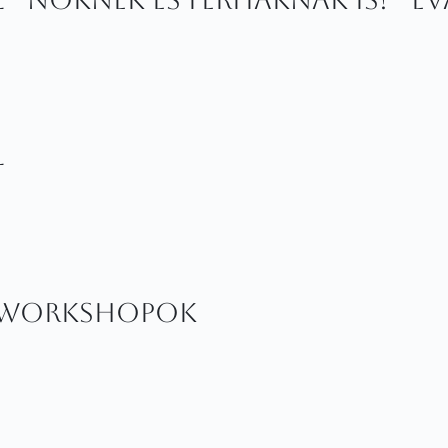
l
r workshopok