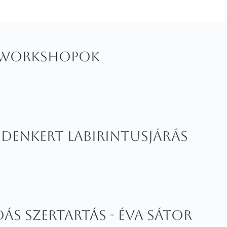
r workshopok
Édenkert Labirintusjárás
s szertartás - Éva Sátor