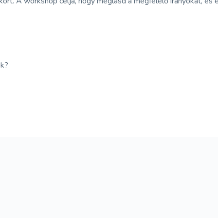
rt. A workshop célja, hogy meglásd a megfelelő irányokat, és el 
ek?