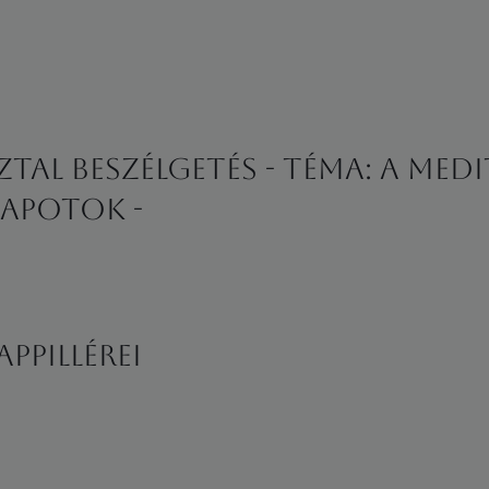
tal beszélgetés - Téma: A medi
apotok -
ppillérei