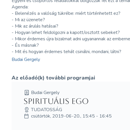
Egyéni és csoportos feladatokkal dolgozzuk fel ezt a témakö
Agenda:
- Belenézés a valóság tükrébe: miért történhetett ez?
- Mi az üzenete?
- Mik az árulás hatásai?
- Hogyan lehet feldolgozni a kapott/osztott sebeket?
- Mikor érdemes újra bizalmat adni ugyanannak az embern
- És másnak?
- Mit és hogyan érdemes tehát csinálni, mondani, látni?
Budai Gergely
Az előadó(k) további programjai
Budai Gergely
Spirituális Ego
TUDATOSSÁG
csütörtök, 2019-06-20., 15:45 - 16:45