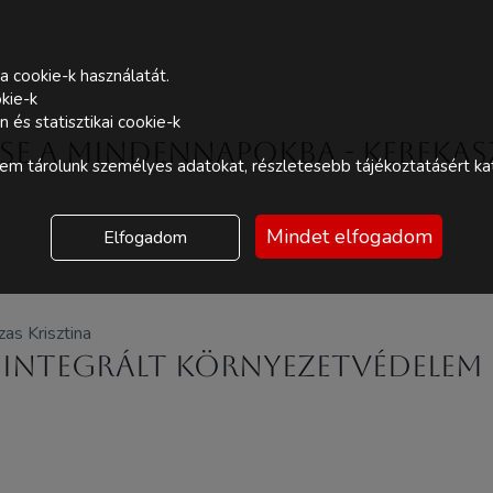
a cookie-k használatát.
kie-k
és statisztikai cookie-k
tése a mindennapokba - Kerekas
m tárolunk személyes adatokat, részletesebb tájékoztatásért kat
Mindet elfogadom
Elfogadom
as Krisztina
: Integrált környezetvédelem