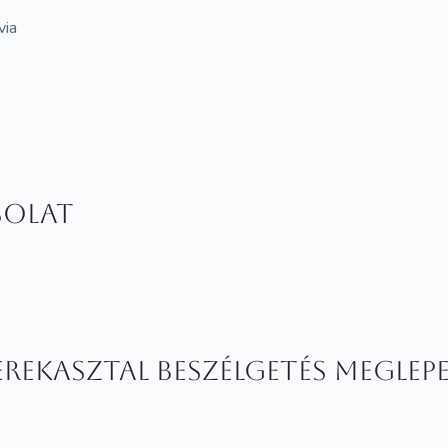
via
solat
rekasztal beszélgetés meglep