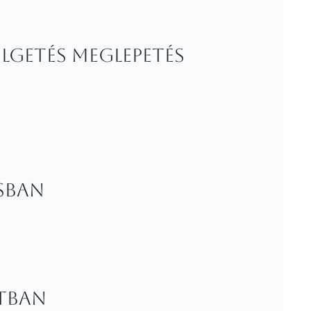
élgetés meglepetés
ásban
atban