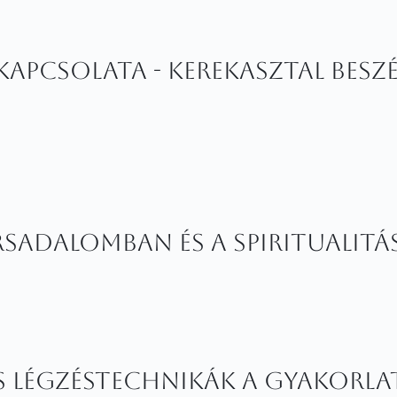
z kapcsolata - Kerekasztal besz
ársadalomban és a spiritualit
s légzéstechnikák a gyakorl