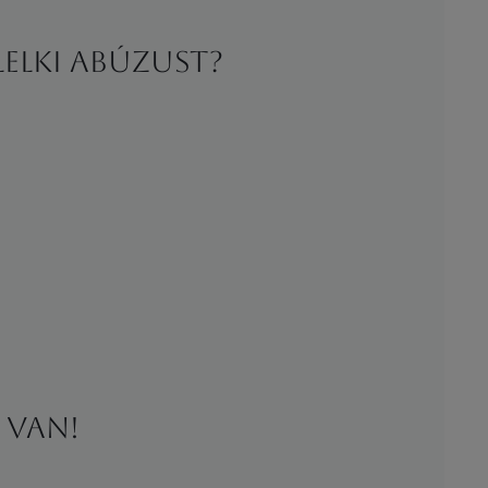
lelki abúzust?
 van!