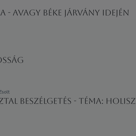
 - avagy béke járvány idején
osság
Zsolt
ztal beszélgetés - Téma: Holi