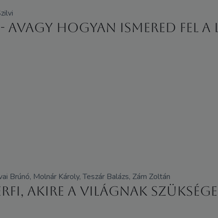
ilvi
- avagy hogyan ismered fel a 
ai Brúnó, Molnár Károly, Teszár Balázs, Zám Zoltán
érfi, akire a világnak szüksége