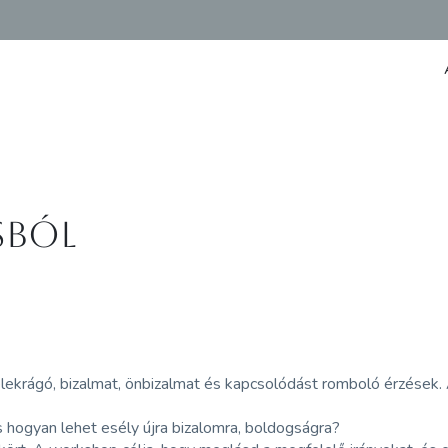
sból
lekrágó, bizalmat, önbizalmat és kapcsolódást romboló érzések. A
s hogyan lehet esély újra bizalomra, boldogságra?