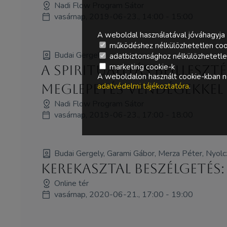
Nadi Flow Program Sátor
vasárnap, 2019-06-23., 14:00 - 15:00
A weboldal használatával jóváhagyja 
működéshez nélkülözhetetlen coo
Budai Gergely
adatbiztonsághoz nélkülözhetetlen 
marketing cookie-k
A spiritualitás beillesz
A weboldalon használt cookie-kban ne
adatvédelmi tájékoztatóra
.
meglepetés vendégekkel
Nadi Flow Program Sátor
vasárnap, 2019-06-23., 17:00 - 18:00
Budai Gergely, Garami Gábor, Merza Péter, Nyolcz
Kerekasztal beszélgetés
Online tér
vasárnap, 2020-06-21., 17:00 - 19:00