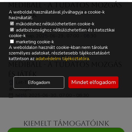
MediBall - a tudatos mozgás
A weboldal használatával jóváhagyja a cookie-k
és játék
használatát.
Lét-TÉR
működéshez nélkülözhetetlen cookie-k
meditáció, mozgás
adatbiztonsághoz nélkülözhetetlen és statisztikai
vasárnap, 2025-06-29., 07:00 - 08:30
cookie-k
marketing cookie-k
A weboldalon használt cookie-kban nem tárolunk
személyes adatokat, részletesebb tájékoztatásért
Körmöczi-Kriván Gyopárka
kattintson az
adatvédelmi tájékoztatóra
.
MediBall - a tudatos mozgás
és játék
Mindet elfogadom
Lét-TÉR
Elfogadom
mozgás
hétfő, 2025-06-30., 07:00 - 08:30
Kiemelt támogatóink