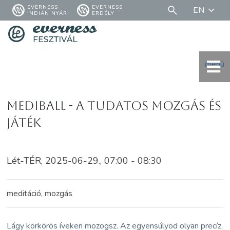
EVERNESS
EVERNESS
EN
INDIÁN NYÁR
ERDÉLY
menü
MediBall - a tudatos mozgás és
játék
Lét-TÉR, 2025-06-29., 07:00 - 08:30
meditáció, mozgás
Lágy körkörös íveken mozogsz. Az egyensúlyod olyan precíz,