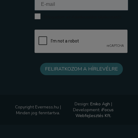
Elfogadom az Adatkezelési tájékoztatót
Design:
Eniko Agh
|
Copyright Everness.hu |
Development:
iFocus
Minden jog fenntartva.
Webfejlesztés Kft.