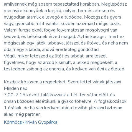
amilyennek még sosem tapasztaltad korábban. Meglepődsz
mennyire könnyűek a karjaid, milyen természetesen és
nyugodtan áramlik a levegő a tüdődbe. Mozogsz és gyors
vagy, gyorsabb mint valaha, közben az izmaid mégis lazák.
Valami furcsa oknál fogva folyamatosan mosolyogni van
kedved, és békésnek érzed magad. Aztán kacagsz, mert ez
mégiscsak egy játék, labdával játszol és ütővel, és néha nem
oda megy a labda, ahová eredetileg gondoltad...
Végül, mikor leteszed az ütőt és labdát, arra leszel
figyelmes, hogy az arcod kisimult, a lelked megbékélt, a
testedben zsibong az energia, és kedved van élni az életed.
Kezdjük közösen a reggeleket! Szeretettel várlak játszani
Minden nap
7:00-7:15 között találkozzunk a Lét-tér sátor előtt és
onnan közösen elsétálunk a gyakorlóhelyre. A foglalkozások
1 órásak, de ha van kedved utána tovább játszani biztosan
akad még partner.
Körmöczi-Kriván Gyopárka