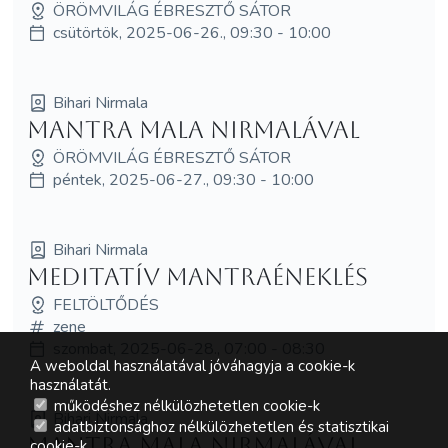
ÖRÖMVILÁG ÉBRESZTŐ SÁTOR
csütörtök, 2025-06-26., 09:30 - 10:00
Bihari Nirmala
Mantra Mala Nirmalával
ÖRÖMVILÁG ÉBRESZTŐ SÁTOR
péntek, 2025-06-27., 09:30 - 10:00
Bihari Nirmala
meditatív mantraéneklés
FELTÖLTŐDÉS
zene
szombat, 2025-06-28., 07:00 - 08:30
A weboldal használatával jóváhagyja a cookie-k
használatát.
működéshez nélkülözhetetlen cookie-k
Bihari Nirmala
adatbiztonsághoz nélkülözhetetlen és statisztikai
Mantra Mala Nirmalával
cookie-k