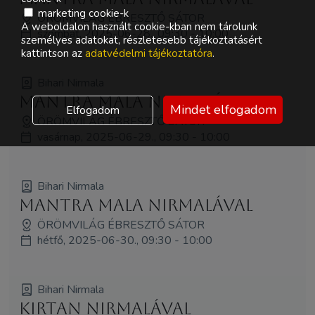
marketing cookie-k
ÖRÖMVILÁG ÉBRESZTŐ SÁTOR
A weboldalon használt cookie-kban nem tárolunk
szombat, 2025-06-28., 09:30 - 10:00
személyes adatokat, részletesebb tájékoztatásért
kattintson az
adatvédelmi tájékoztatóra
.
Bihari Nirmala
Mantra Mala Nirmalával
Mindet elfogadom
Elfogadom
ÖRÖMVILÁG ÉBRESZTŐ SÁTOR
vasárnap, 2025-06-29., 09:30 - 10:00
Bihari Nirmala
Mantra Mala Nirmalával
ÖRÖMVILÁG ÉBRESZTŐ SÁTOR
hétfő, 2025-06-30., 09:30 - 10:00
Bihari Nirmala
Kirtan Nirmalával