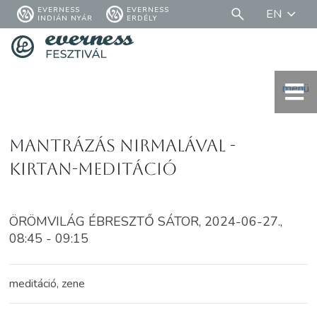
EVERNESS
EVERNESS
EN
INDIÁN NYÁR
ERDÉLY
menü
Mantrázás Nirmalával -
Kirtan-meditáció
ÖRÖMVILÁG ÉBRESZTŐ SÁTOR, 2024-06-27.,
08:45 - 09:15
meditáció, zene