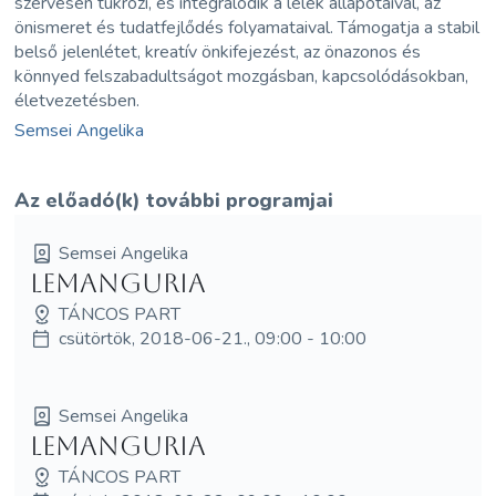
szervesen tükrözi, és integrálódik a lélek állapotaival, az
önismeret és tudatfejlődés folyamataival. Támogatja a stabil
belső jelenlétet, kreatív önkifejezést, az önazonos és
könnyed felszabadultságot mozgásban, kapcsolódásokban,
életvezetésben.
Semsei Angelika
Az előadó(k) további programjai
Semsei Angelika
LEMangURIA
TÁNCOS PART
csütörtök, 2018-06-21., 09:00 - 10:00
Semsei Angelika
LEMangURIA
TÁNCOS PART