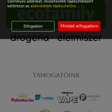
személyes adatokat, részletesebb tájékoztatásért
kattintson az
adatvédelmi tájékoztatóra
.
Mindet elfogadom
Elfogadom
Támogatóink