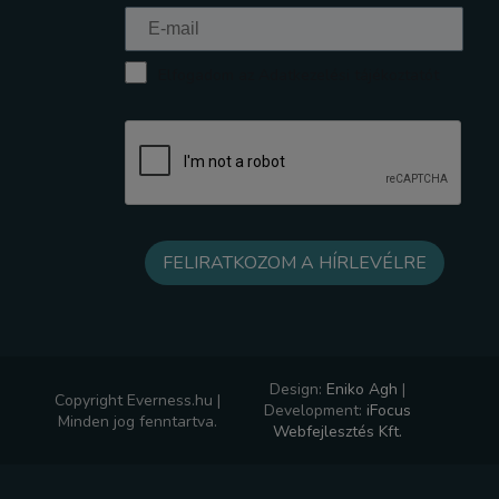
Elfogadom az Adatkezelési tájékoztatót
Design:
Eniko Agh
|
Copyright Everness.hu |
Development:
iFocus
Minden jog fenntartva.
Webfejlesztés Kft.