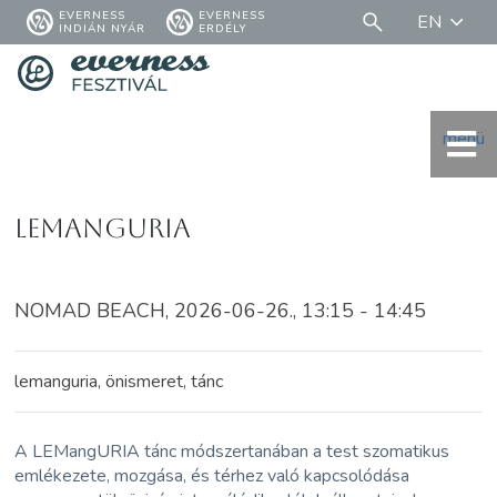
EVERNESS
EVERNESS
EN
INDIÁN NYÁR
ERDÉLY
menü
LEMangURIA
NOMAD BEACH, 2026-06-26., 13:15 - 14:45
lemanguria, önismeret, tánc
A LEMangURIA tánc módszertanában a test szomatikus
emlékezete, mozgása, és térhez való kapcsolódása