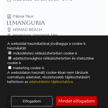
Pálmai Tibor
LEMangURIA
NOMAD BEACH
lemanguria, önismeret, tánc
szerda, 2026-06-24., 13:15 - 14:45
A weboldal használatával jóváhagyja a cookie-k
használatát.
működéshez nélkülözhetetlen cookie-k
Pálmai Tibor
adatbiztonsághoz nélkülözhetetlen és statisztikai
LEMangURIA
cookie-k
marketing cookie-k
NOMAD BEACH
A weboldalon használt cookie-kban nem tárolunk
lemanguria, önismeret, tánc
személyes adatokat, részletesebb tájékoztatásért
csütörtök, 2026-06-25., 13:15 - 14:45
kattintson az
adatvédelmi tájékoztatóra
.
Pálmai Tibor
Mindet elfogadom
Elfogadom
LEMangURIA