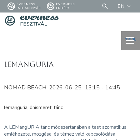
EVERNESS
EVERNESS
EN
INDIÁN NYÁR
ERDÉLY
menü
LEMangURIA
NOMAD BEACH, 2026-06-25., 13:15 - 14:45
lemanguria, önismeret, tánc
A LEMangURIA tánc módszertanában a test szomatikus
emlékezete, mozgása, és térhez való kapcsolódása