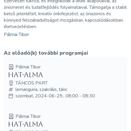
szervesen tükrözi, és integrálódik a lélek állapotaival, az
önismeret és tudatfejlődés folyamataival. Támogatja a stabil
belső jelenlétet, kreatív önkifejezést, az önazonos és
könnyed felszabadultságot mozgásban, kapcsolódásokban,
életvezetésben.
Pálmai Tibor
Az előadó(k) további programjai
Pálmai Tibor
Hat-alma
TÁNCOS PART
lemanguria, szakrális, tánc
szombat, 2024-06-29., 08:00 - 08:30
Pálmai Tibor
Hat-alma