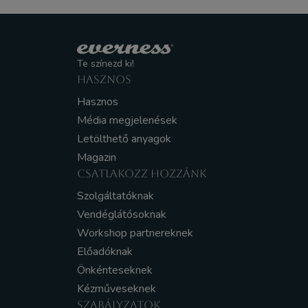
Te színezd ki!
HASZNOS
Hasznos
Média megjelenések
Letölthető anyagok
Magazin
CSATLAKOZZ HOZZÁNK
Szolgáltatóknak
Vendéglátósoknak
Workshop partnereknek
Előadóknak
Önkénteseknek
Kézműveseknek
SZABÁLYZATOK