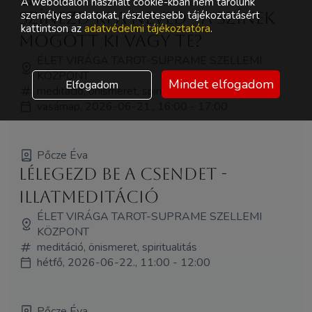
A weboldalon használt cookie-kban nem tárolunk
személyes adatokat, részletesebb tájékoztatásért
Színezd ki a neved - A színek
kattintson az
adatvédelmi tájékoztatóra
.
mögött ki vagy te?
ÉLET VIRÁGA TAROT-SUPRAME SZELLEMI
KÖZPONT
Mindet elfogadom
Elfogadom
meditáció, önismeret, spiritualitás, workshop
vasárnap, 2026-06-21., 16:00 - 17:00
Pőcze Éva
Lélegezd be a csendet -
Illatmeditáció
ÉLET VIRÁGA TAROT-SUPRAME SZELLEMI
KÖZPONT
meditáció, önismeret, spiritualitás
hétfő, 2026-06-22., 11:00 - 12:00
Pőcze Éva