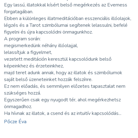
Egy lassú, illatokkal kísért belső megérkezés az Everness
forgatagában.
Ebben a különleges illatmeditációban esszenciális illóolajok,
légzés és a Tarot szimbólumai segítenek lelassulni, befelé
figyelni és újra kapcsolódni önmagunkhoz.
A program során:
megismerkedünk néhány illóolajjal,
lelassítjuk a figyelmet,
vezetett meditáción keresztül kapcsolódunk belső
képeinkhez és érzeteinkhez,
majd teret adunk annak, hogy az illatok és szimbólumok
saját belső üzeneteinket hozzák felszínre.
Ez nem előadás, és semmilyen előzetes tapasztalat nem
szükséges hozzá.
Egyszerűen csak egy nyugodt tér, ahol megérkezhetsz
önmagadhoz.
Ha hívnak az illatok, a csend és az intuitív kapcsolódás...
Pőcze Éva