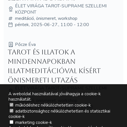
ÉLET VIRÁGA TAROT-SUPRAME SZELLEMI
KÖZPONT
meditáció, önismeret, workshop
péntek, 2025-06-27., 11:00 - 12:00
Pőcze Éva
Tarot és illatok a
mindennapokban
illatmeditációval kísért
önismereti utazás
ÉLET VIRÁGA TAROT-SUPRAME SZELLEMI
A weboldal használatával jóváhagyja a cookie-k
KÖZPONT
használatát.
meditáció, önismeret, workshop
működéshez nélkülözhetetlen cookie-k
vasárnap, 2025-06-29., 12:00 - 13:00
adatbiztonsághoz nélkülözhetetlen és statisztikai
cookie-k
marketing cookie-k
Pőcze Éva