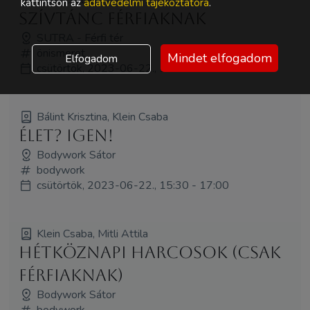
kattintson az
adatvédelmi tájékoztatóra
.
Szívtánc férfiaknak
SUTRA - Férfi tér
önismeret
Mindet elfogadom
Elfogadom
csütörtök, 2023-06-22., 11:30 - 13:00
Bálint Krisztina, Klein Csaba
Élet? Igen!
Bodywork Sátor
bodywork
csütörtök, 2023-06-22., 15:30 - 17:00
Klein Csaba, Mitli Attila
Hétköznapi Harcosok (csak
férfiaknak)
Bodywork Sátor
bodywork