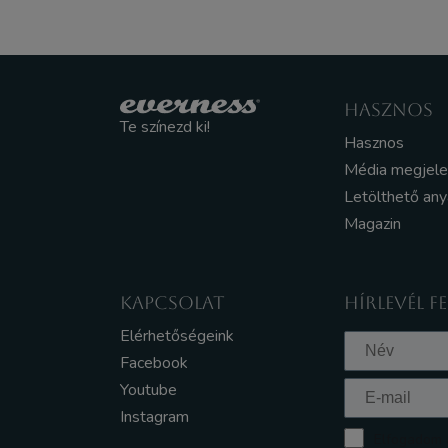
HASZNOS
Te színezd ki!
Hasznos
Média megjel
Letölthető an
Magazin
KAPCSOLAT
HÍRLEVÉL F
Elérhetőségeink
Facebook
Youtube
Instagram
Elfogadom a