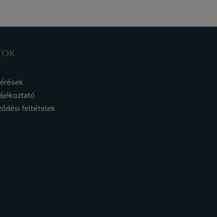
TOK
kérések
ájékoztató
ződési feltételek