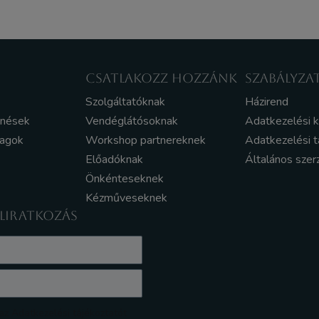
CSATLAKOZZ HOZZÁNK
SZABÁLYZA
Szolgáltatóknak
Házirend
enések
Vendéglátósoknak
Adatkezelési 
yagok
Workshop partnereknek
Adatkezelési t
Előadóknak
Általános szer
Önkénteseknek
Kézműveseknek
ELIRATKOZÁS
z Adatkezelési tájékoztatót