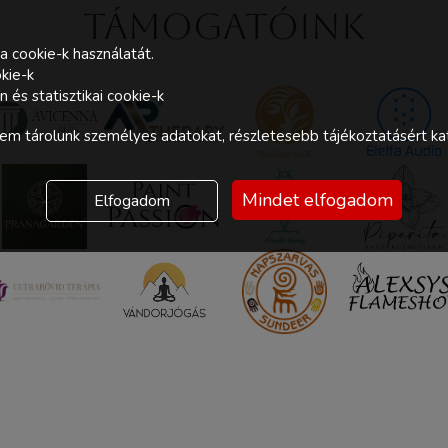
Támogatóink
a cookie-k használatát.
kie-k
és statisztikai cookie-k
m tárolunk személyes adatokat, részletesebb tájékoztatásért kat
Mindet elfogadom
Elfogadom