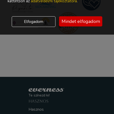
kattintson az
adatvédelmi tájékoztatóra
.
Mindet elfogadom
Elfogadom
Te színezd ki!
HASZNOS
Hasznos