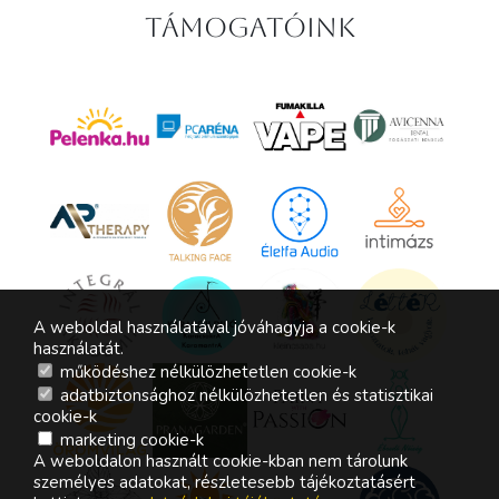
Támogatóink
A weboldal használatával jóváhagyja a cookie-k
használatát.
működéshez nélkülözhetetlen cookie-k
adatbiztonsághoz nélkülözhetetlen és statisztikai
cookie-k
marketing cookie-k
A weboldalon használt cookie-kban nem tárolunk
személyes adatokat, részletesebb tájékoztatásért